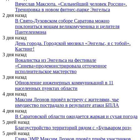
Вячеслав Максюта. «Сильнейший человек России».
Тренировка в новом фитнес-парке Энгельса
2 дня назад
В Свято-Духовском соборе Саратова можно
поклониться мощам великомученика и целителя
Пантелеимона
3 дня назад
День города. Городской мюзикл «Энгельс, я с тобой».
Кастинг!
3 дня назад
Вокалистка из Энгельса на фестивале
«Синева»продемонстрировала отточенное
исполнительское мастерство
3 дня назад
Обновление инженерных коммуникаций в 11
населенных пунктах области
4 дня назад
Максим Леонов провёл встречу с жителями, чье
имущество пострадало в результате атаки БПЛА
4 дня назад
В Саратовской области ожидается жаркая и сухая погода
5 дней назад
Благоустройство территорий рядом с «Бульваром роз»
5 дней назад
Глава ЭМР Максим Леонов провёл приём участников