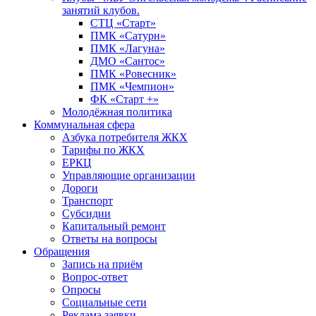
занятий клубов.
СТЦ «Старт»
ПМК «Сатурн»
ПМК «Лагуна»
ДМО «Сантос»
ПМК «Ровесник»
ПМК «Чемпион»
ФК «Старт +»
Молодёжная политика
Коммунальная сфера
Азбука потребителя ЖКХ
Тарифы по ЖКХ
ЕРКЦ
Управляющие организации
Дороги
Транспорт
Субсидии
Капитальный ремонт
Ответы на вопросы
Обращения
Запись на приём
Вопрос-ответ
Опросы
Социальные сети
Реклама заявки