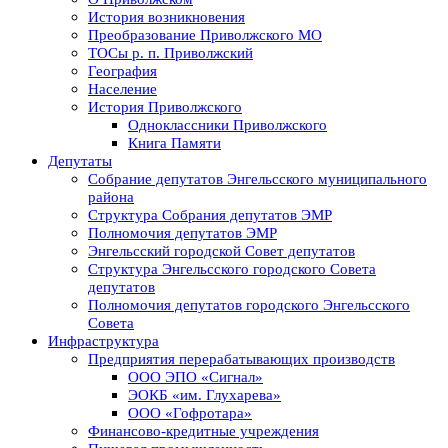
История возникновения
Преобразование Приволжского МО
ТОСы р. п. Приволжский
География
Население
История Приволжского
Одноклассники Приволжского
Книга Памяти
Депутаты
Собрание депутатов Энгельсского муниципального
района
Структура Собрания депутатов ЭМР
Полномочия депутатов ЭМР
Энгельсский городской Совет депутатов
Структура Энгельсского городского Совета
депутатов
Полномочия депутатов городского Энгельсского
Совета
Инфраструктура
Предприятия перерабатывающих производств
ООО ЭПО «Сигнал»
ЭОКБ «им. Глухарева»
ООО «Гофротара»
Финансово-кредитные учреждения