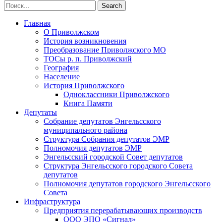
Главная
О Приволжском
История возникновения
Преобразование Приволжского МО
ТОСы р. п. Приволжский
География
Население
История Приволжского
Одноклассники Приволжского
Книга Памяти
Депутаты
Собрание депутатов Энгельсского
муниципального района
Структура Собрания депутатов ЭМР
Полномочия депутатов ЭМР
Энгельсский городской Совет депутатов
Структура Энгельсского городского Совета
депутатов
Полномочия депутатов городского Энгельсского
Совета
Инфраструктура
Предприятия перерабатывающих производств
ООО ЭПО «Сигнал»