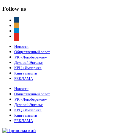
Follow us
vkontakte
odnoklassniki
telegram
youtube
Новости
Общественный совет
УК «Левобережье»
Деловой Энгельс
КРЦ «Империя»
Книга памяти
РЕКЛАМА
Новости
Общественный совет
УК «Левобережье»
Деловой Энгельс
КРЦ «Империя»
Книга памяти
РЕКЛАМА