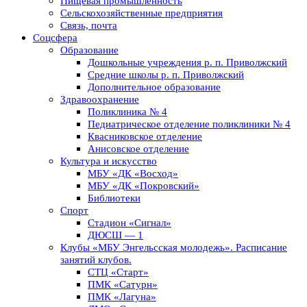
Пищевая промышленность
Сельскохозяйственные предприятия
Связь, почта
Соцсфера
Образование
Дошкольные учреждения р. п. Приволжский
Средние школы р. п. Приволжский
Дополнительное образование
Здравоохранение
Поликлиника № 4
Педиатрическое отделение поликлиники № 4
Квасниковское отделение
Анисовское отделение
Культура и искусство
МБУ «ДК «Восход»
МБУ «ДК «Покровский»
Библиотеки
Спорт
Стадион «Сигнал»
ДЮСШ — 1
Клубы «МБУ Энгельсская молодежь». Расписание
занятий клубов.
СТЦ «Старт»
ПМК «Сатурн»
ПМК «Лагуна»