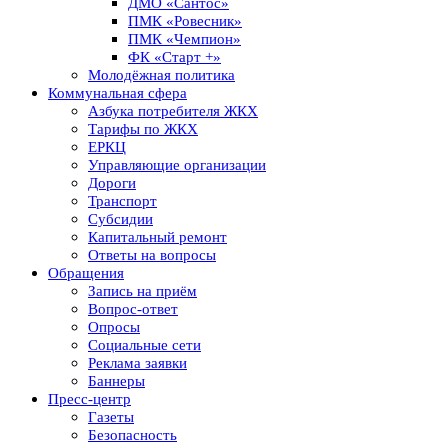
ДМО «Сантос»
ПМК «Ровесник»
ПМК «Чемпион»
ФК «Старт +»
Молодёжная политика
Коммунальная сфера
Азбука потребителя ЖКХ
Тарифы по ЖКХ
ЕРКЦ
Управляющие организации
Дороги
Транспорт
Субсидии
Капитальный ремонт
Ответы на вопросы
Обращения
Запись на приём
Вопрос-ответ
Опросы
Социальные сети
Реклама заявки
Баннеры
Пресс-центр
Газеты
Безопасность