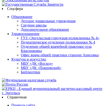
Соцсфера
Образование
Детские дошкольные учреждения
Средние школы
Дополнительное образование
Здравоохранение
ГУЗ «Энгельсская городская поликлиника № 4»
Педиатрическое отделение поликлиники № 4
Отделение общей врачебной практики села
Квасниковка
Офис врача общей практики станции Анисовка
Культура и искусство
МБУ «ДК «Восход»
МБУ «ДК «Покровский»
Библиотеки
Справочная
Правила сайта