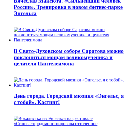
Вячеслав Максюта. «Сильнейший человек
России». Тренировка в новом фитнес-парке
Энгельса
В Свято-Духовском соборе Саратова можно
поклониться мощам великомученика и
целителя Пантелеимона
День города. Городской мюзикл «Энгельс, я
с тобой». Кастинг!