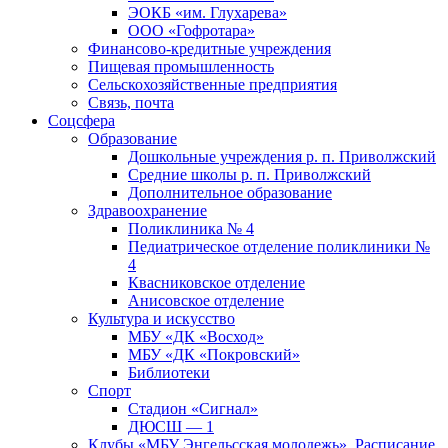
ЭОКБ «им. Глухарева»
ООО «Гофротара»
Финансово-кредитные учреждения
Пищевая промышленность
Сельскохозяйственные предприятия
Связь, почта
Соцсфера
Образование
Дошкольные учреждения р. п. Приволжский
Средние школы р. п. Приволжский
Дополнительное образование
Здравоохранение
Поликлиника № 4
Педиатрическое отделение поликлиники №
4
Квасниковское отделение
Анисовское отделение
Культура и искусство
МБУ «ДК «Восход»
МБУ «ДК «Покровский»
Библиотеки
Спорт
Стадион «Сигнал»
ДЮСШ — 1
Клубы «МБУ Энгельсская молодежь». Расписание