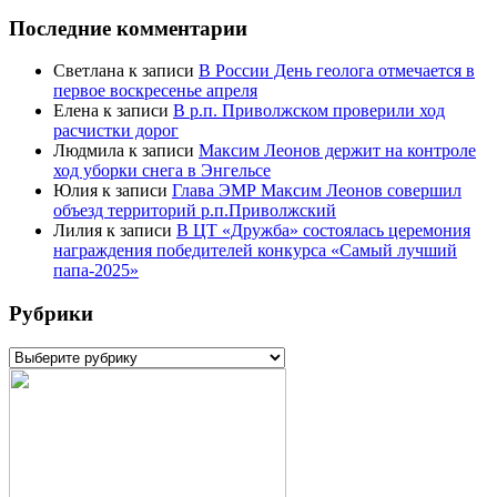
Последние комментарии
Светлана
к записи
В России День геолога отмечается в
первое воскресенье апреля
Елена
к записи
В р.п. Приволжском проверили ход
расчистки дорог
Людмила
к записи
Максим Леонов держит на контроле
ход уборки снега в Энгельсе
Юлия
к записи
Глава ЭМР Максим Леонов совершил
объезд территорий р.п.Приволжский
Лилия
к записи
В ЦТ «Дружба» состоялась церемония
награждения победителей конкурса «Самый лучший
папа-2025»
Рубрики
Рубрики