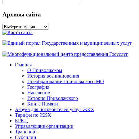
Архивы сайта
Архивы
сайта
Главная
О Приволжском
История возникновения
Преобразование Приволжского МО
География
Население
История Приволжского
Книга Памяти
Азбука для потребителей услуг ЖКХ
Тарифы по ЖКХ
ЕРКЦ
Управляющие организации
Транспорт
Субсидии