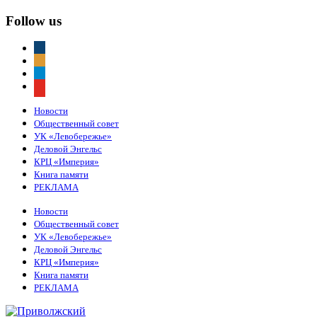
Follow us
vkontakte
odnoklassniki
telegram
youtube
Новости
Общественный совет
УК «Левобережье»
Деловой Энгельс
КРЦ «Империя»
Книга памяти
РЕКЛАМА
Новости
Общественный совет
УК «Левобережье»
Деловой Энгельс
КРЦ «Империя»
Книга памяти
РЕКЛАМА