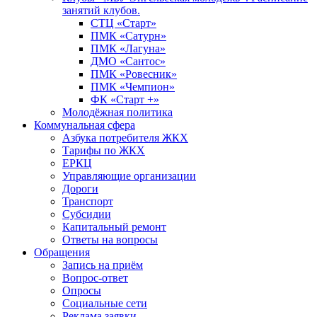
занятий клубов.
СТЦ «Старт»
ПМК «Сатурн»
ПМК «Лагуна»
ДМО «Сантос»
ПМК «Ровесник»
ПМК «Чемпион»
ФК «Старт +»
Молодёжная политика
Коммунальная сфера
Азбука потребителя ЖКХ
Тарифы по ЖКХ
ЕРКЦ
Управляющие организации
Дороги
Транспорт
Субсидии
Капитальный ремонт
Ответы на вопросы
Обращения
Запись на приём
Вопрос-ответ
Опросы
Социальные сети
Реклама заявки