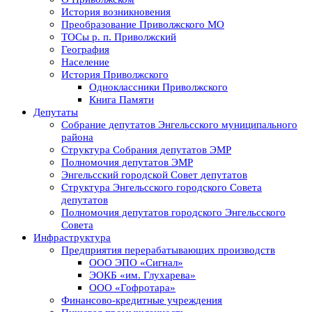
История возникновения
Преобразование Приволжского МО
ТОСы р. п. Приволжский
География
Население
История Приволжского
Одноклассники Приволжского
Книга Памяти
Депутаты
Собрание депутатов Энгельсского муниципального
района
Структура Собрания депутатов ЭМР
Полномочия депутатов ЭМР
Энгельсский городской Совет депутатов
Структура Энгельсского городского Совета
депутатов
Полномочия депутатов городского Энгельсского
Совета
Инфраструктура
Предприятия перерабатывающих производств
ООО ЭПО «Сигнал»
ЭОКБ «им. Глухарева»
ООО «Гофротара»
Финансово-кредитные учреждения