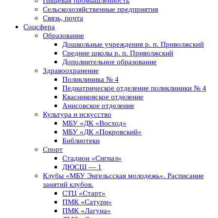
Пищевая промышленность
Сельскохозяйственные предприятия
Связь, почта
Соцсфера
Образование
Дошкольные учреждения р. п. Приволжский
Средние школы р. п. Приволжский
Дополнительное образование
Здравоохранение
Поликлиника № 4
Педиатрическое отделение поликлиники № 4
Квасниковское отделение
Анисовское отделение
Культура и искусство
МБУ «ДК «Восход»
МБУ «ДК «Покровский»
Библиотеки
Спорт
Стадион «Сигнал»
ДЮСШ — 1
Клубы «МБУ Энгельсская молодежь». Расписание
занятий клубов.
СТЦ «Старт»
ПМК «Сатурн»
ПМК «Лагуна»