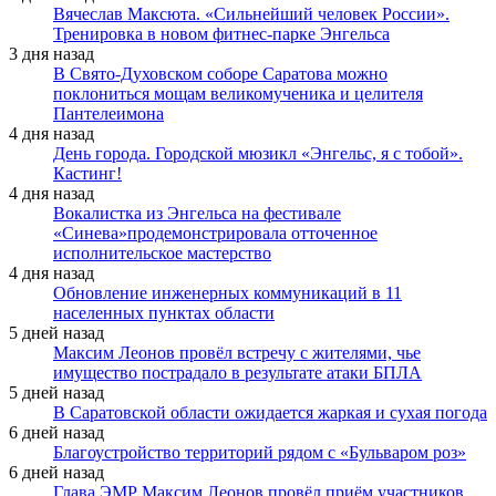
Вячеслав Максюта. «Сильнейший человек России».
Тренировка в новом фитнес-парке Энгельса
3 дня назад
В Свято-Духовском соборе Саратова можно
поклониться мощам великомученика и целителя
Пантелеимона
4 дня назад
День города. Городской мюзикл «Энгельс, я с тобой».
Кастинг!
4 дня назад
Вокалистка из Энгельса на фестивале
«Синева»продемонстрировала отточенное
исполнительское мастерство
4 дня назад
Обновление инженерных коммуникаций в 11
населенных пунктах области
5 дней назад
Максим Леонов провёл встречу с жителями, чье
имущество пострадало в результате атаки БПЛА
5 дней назад
В Саратовской области ожидается жаркая и сухая погода
6 дней назад
Благоустройство территорий рядом с «Бульваром роз»
6 дней назад
Глава ЭМР Максим Леонов провёл приём участников