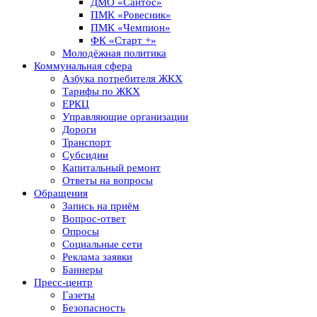
ДМО «Сантос»
ПМК «Ровесник»
ПМК «Чемпион»
ФК «Старт +»
Молодёжная политика
Коммунальная сфера
Азбука потребителя ЖКХ
Тарифы по ЖКХ
ЕРКЦ
Управляющие организации
Дороги
Транспорт
Субсидии
Капитальный ремонт
Ответы на вопросы
Обращения
Запись на приём
Вопрос-ответ
Опросы
Социальные сети
Реклама заявки
Баннеры
Пресс-центр
Газеты
Безопасность