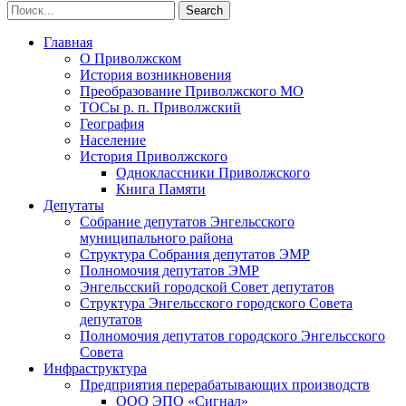
Главная
О Приволжском
История возникновения
Преобразование Приволжского МО
ТОСы р. п. Приволжский
География
Население
История Приволжского
Одноклассники Приволжского
Книга Памяти
Депутаты
Собрание депутатов Энгельсского
муниципального района
Структура Собрания депутатов ЭМР
Полномочия депутатов ЭМР
Энгельсский городской Совет депутатов
Структура Энгельсского городского Совета
депутатов
Полномочия депутатов городского Энгельсского
Совета
Инфраструктура
Предприятия перерабатывающих производств
ООО ЭПО «Сигнал»