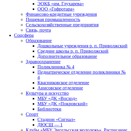
ЭОКБ «им. Глухарева»
ООО «Гофротара»
Финансово-кредитные учреждения
Пищевая промышленность
Сельскохозяйственные предприятия
Связь, почта
Соцсфера
Образование
Дошкольные учреждения р. п. Приволжский
Средние школы р. п. Приволжский
Дополнительное образование
Здравоохранение
Поликлиника № 4
Педиатрическое отделение поликлиники №
4
Квасниковское отделение
Анисовское отделение
Культура и искусство
МБУ «ДК «Восход»
МБУ «ДК «Покровский»
Библиотеки
Спорт
Стадион «Сигнал»
ДЮСШ — 1
Клубы «МБУ Энгельсская молодежь». Расписание