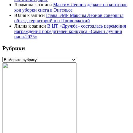
Людмила
к записи
Максим Леонов держит на контроле
ход уборки снега в Энгельсе
Юлия
к записи
Глава ЭМР Максим Леонов совершил
объезд территорий р.п.Приволжский
Лилия
к записи
В ЦТ «Дружба» состоялась церемония
награждения победителей конкурса «Самый лучший
папа-2025»
Рубрики
Рубрики