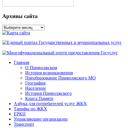
Архивы сайта
Архивы
сайта
Главная
О Приволжском
История возникновения
Преобразование Приволжского МО
География
Население
История Приволжского
Книга Памяти
Азбука для потребителей услуг ЖКХ
Тарифы по ЖКХ
ЕРКЦ
Управляющие организации
Транспорт