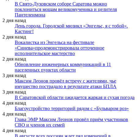
В Свято-Духовском соборе Саратова можно
поклониться мощам великомученика и целителя
Пантелеимона
2 дня назад
День города. Городской мюзикл «Энгельс, я с тобой».
Кастинг!
2 дня назад
Вокалистка из Энгельса на фестивале
«Синева»продемонстрировала отточенное
исполнительское мастерство
2 дня назад
Обновление инженерных коммуникаций в 11
населенных пунктах области
3 дня назад
Максим Леонов провёл встречу с жителями, чье
имущество пострадало в результате атаки БПЛА
3 дня назад
В Саратовской области ожидается жаркая и сухая погода
4 дня назад
Благоустройство территорий рядом с «Бульваром роз»
4 дня назад
Глава ЭМР Максим Леонов провёл приём участников
СВО и членов их семей
4 дня назад
В августе всех россиян ждет ряд изменений в