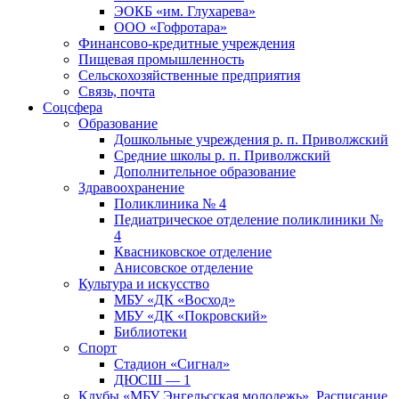
ЭОКБ «им. Глухарева»
ООО «Гофротара»
Финансово-кредитные учреждения
Пищевая промышленность
Сельскохозяйственные предприятия
Связь, почта
Соцсфера
Образование
Дошкольные учреждения р. п. Приволжский
Средние школы р. п. Приволжский
Дополнительное образование
Здравоохранение
Поликлиника № 4
Педиатрическое отделение поликлиники №
4
Квасниковское отделение
Анисовское отделение
Культура и искусство
МБУ «ДК «Восход»
МБУ «ДК «Покровский»
Библиотеки
Спорт
Стадион «Сигнал»
ДЮСШ — 1
Клубы «МБУ Энгельсская молодежь». Расписание