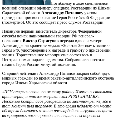
Погибшему в ходе специальной
военной операции офицеру спецназа Росгвардии из Шихан
Саратовской области
Александру Потапову
указом
президента присвоено звание Героя Российской Федерации
(посмертно). Об это сообщает пресс-служба Росгвардии.
Накануне первый заместитель директора Федеральной
службы войск национальной гвардии РФ генерал-
полковник
Виктор Стригунов
передал вдвое и матери
Александра на хранение медаль «Золотая Звезда» к званию
Героя РФ, удостоверение к награде и грамоту о присвоении
звания. Торжественное мероприятие состоялось в
Центральном аппарате ведомства. Собравшиеся почтили
память Героя России минутой молчания.
Старший лейтенант Александр Потапов закрыл собой двух
мирных граждан во время ракетно-артиллерийского обстрела
города Изюма Харьковской области.
«
ВСУ открыли огонь по жилому району Изюма из ствольной
артиллерии, а также американских РСЗО «HIMARS».
Несколько боеприпасов разорвались на местном рынке, где в
тот момент шла торговля. В это время недалеко от места
обстрела двигалась колонна росгвардейцев – группа спецназа
возвращалась после проведения специальных адресных