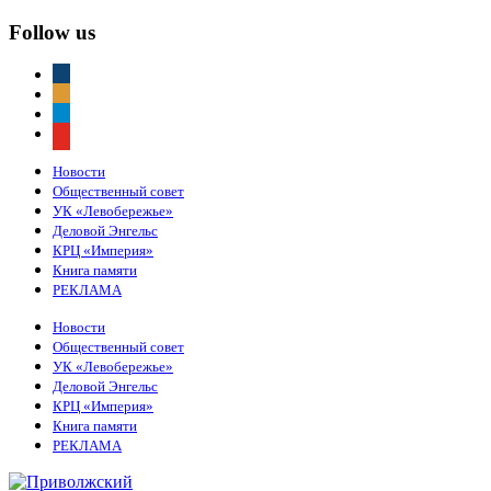
Follow us
vkontakte
odnoklassniki
telegram
youtube
Новости
Общественный совет
УК «Левобережье»
Деловой Энгельс
КРЦ «Империя»
Книга памяти
РЕКЛАМА
Новости
Общественный совет
УК «Левобережье»
Деловой Энгельс
КРЦ «Империя»
Книга памяти
РЕКЛАМА