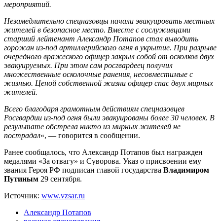
мероприятий.
Незамедлительно спецназовцы начали эвакуировать местных
жителей в безопасное место. Вместе с сослуживцами
старший лейтенант Александр Потапов стал выводить
горожан из-под артиллерийского огня в укрытие. При разрыве
очередного вражеского офицер закрыл собой от осколков двух
эвакуируемых. При этом сам росгвардеец получил
множественные осколочные ранения, несовместимые с
жизнью. Ценой собственной жизни офицер спас двух мирных
жителей.
Всего благодаря грамотным действиям спецназовцев
Росгвардии из-под огня были эвакуированы более 30 человек. В
результате обстрела никто из мирных жителей не
пострадал
«, — говорится в сообщении.
Ранее сообщалось, что Александр Потапов был награжден
медалями «За отвагу» и Суворова. Указ о присвоении ему
звания Героя РФ подписан главой государства
Владимиром
Путиным
29 сентября.
Источник:
www.vzsar.ru
Александр Потапов