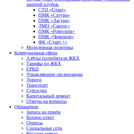
занятий клубов.
СТЦ «Старт»
ПМК «Сатурн»
ПМК «Лагуна»
ДМО «Сантос»
ПМК «Ровесник»
ПМК «Чемпион»
ФК «Старт +»
Молодёжная политика
Коммунальная сфера
Азбука потребителя ЖКХ
Тарифы по ЖКХ
ЕРКЦ
Управляющие организации
Дороги
Транспорт
Субсидии
Капитальный ремонт
Ответы на вопросы
Обращения
Запись на приём
Вопрос-ответ
Опросы
Социальные сети
Реклама заявки