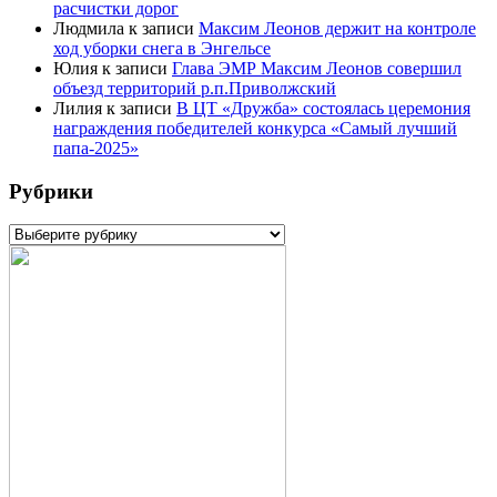
расчистки дорог
Людмила
к записи
Максим Леонов держит на контроле
ход уборки снега в Энгельсе
Юлия
к записи
Глава ЭМР Максим Леонов совершил
объезд территорий р.п.Приволжский
Лилия
к записи
В ЦТ «Дружба» состоялась церемония
награждения победителей конкурса «Самый лучший
папа-2025»
Рубрики
Рубрики