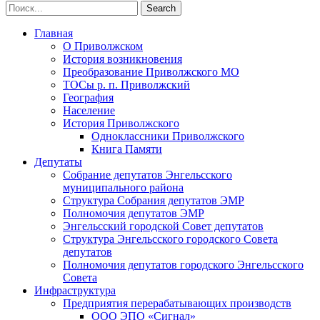
Главная
О Приволжском
История возникновения
Преобразование Приволжского МО
ТОСы р. п. Приволжский
География
Население
История Приволжского
Одноклассники Приволжского
Книга Памяти
Депутаты
Собрание депутатов Энгельсского
муниципального района
Структура Собрания депутатов ЭМР
Полномочия депутатов ЭМР
Энгельсский городской Совет депутатов
Структура Энгельсского городского Совета
депутатов
Полномочия депутатов городского Энгельсского
Совета
Инфраструктура
Предприятия перерабатывающих производств
ООО ЭПО «Сигнал»