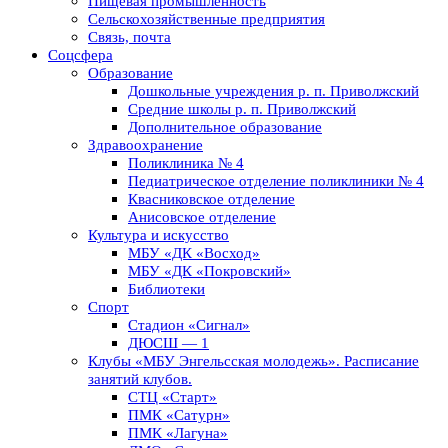
Пищевая промышленность
Сельскохозяйственные предприятия
Связь, почта
Соцсфера
Образование
Дошкольные учреждения р. п. Приволжский
Средние школы р. п. Приволжский
Дополнительное образование
Здравоохранение
Поликлиника № 4
Педиатрическое отделение поликлиники № 4
Квасниковское отделение
Анисовское отделение
Культура и искусство
МБУ «ДК «Восход»
МБУ «ДК «Покровский»
Библиотеки
Спорт
Стадион «Сигнал»
ДЮСШ — 1
Клубы «МБУ Энгельсская молодежь». Расписание
занятий клубов.
СТЦ «Старт»
ПМК «Сатурн»
ПМК «Лагуна»