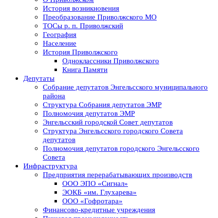
История возникновения
Преобразование Приволжского МО
ТОСы р. п. Приволжский
География
Население
История Приволжского
Одноклассники Приволжского
Книга Памяти
Депутаты
Собрание депутатов Энгельсского муниципального
района
Структура Собрания депутатов ЭМР
Полномочия депутатов ЭМР
Энгельсский городской Совет депутатов
Структура Энгельсского городского Совета
депутатов
Полномочия депутатов городского Энгельсского
Совета
Инфраструктура
Предприятия перерабатывающих производств
ООО ЭПО «Сигнал»
ЭОКБ «им. Глухарева»
ООО «Гофротара»
Финансово-кредитные учреждения