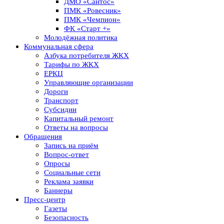
ДМО «Сантос»
ПМК «Ровесник»
ПМК «Чемпион»
ФК «Старт +»
Молодёжная политика
Коммунальная сфера
Азбука потребителя ЖКХ
Тарифы по ЖКХ
ЕРКЦ
Управляющие организации
Дороги
Транспорт
Субсидии
Капитальный ремонт
Ответы на вопросы
Обращения
Запись на приём
Вопрос-ответ
Опросы
Социальные сети
Реклама заявки
Баннеры
Пресс-центр
Газеты
Безопасность