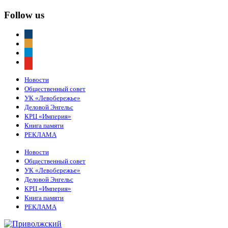
Follow us
vkontakte
odnoklassniki
telegram
youtube
Новости
Общественный совет
УК «Левобережье»
Деловой Энгельс
КРЦ «Империя»
Книга памяти
РЕКЛАМА
Новости
Общественный совет
УК «Левобережье»
Деловой Энгельс
КРЦ «Империя»
Книга памяти
РЕКЛАМА