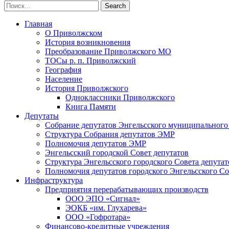
Главная
О Приволжском
История возникновения
Преобразование Приволжского МО
ТОСы р. п. Приволжский
География
Население
История Приволжского
Одноклассники Приволжского
Книга Памяти
Депутаты
Собрание депутатов Энгельсского муниципального
Структура Собрания депутатов ЭМР
Полномочия депутатов ЭМР
Энгельсский городской Совет депутатов
Структура Энгельсского городского Совета депутат
Полномочия депутатов городского Энгельсского Со
Инфраструктура
Предприятия перерабатывающих производств
ООО ЭПО «Сигнал»
ЭОКБ «им. Глухарева»
ООО «Гофротара»
Финансово-кредитные учреждения