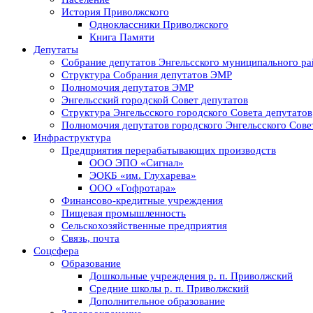
История Приволжского
Одноклассники Приволжского
Книга Памяти
Депутаты
Собрание депутатов Энгельсского муниципального ра
Структура Собрания депутатов ЭМР
Полномочия депутатов ЭМР
Энгельсский городской Совет депутатов
Структура Энгельсского городского Совета депутатов
Полномочия депутатов городского Энгельсского Сове
Инфраструктура
Предприятия перерабатывающих производств
ООО ЭПО «Сигнал»
ЭОКБ «им. Глухарева»
ООО «Гофротара»
Финансово-кредитные учреждения
Пищевая промышленность
Сельскохозяйственные предприятия
Связь, почта
Соцсфера
Образование
Дошкольные учреждения р. п. Приволжский
Средние школы р. п. Приволжский
Дополнительное образование