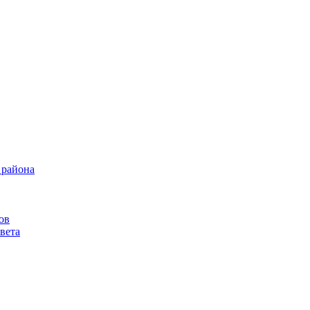
 района
ов
вета