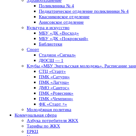
Здравоохранение
Поликлиника № 4
Педиатрическое отделение поликлиники № 4
Квасниковское отделение
Анисовское отделение
Культура и искусство
МБУ «ДК «Восход»
МБУ «ДК «Покровский»
Библиотеки
Спорт
Стадион «Сигнал»
ДЮСШ — 1
Клубы «МБУ Энгельсская молодежь». Расписание заня
СТЦ «Старт»
ПМК «Сатурн»
ПМК «Лагуна»
ДМО «Сантос»
ПМК «Ровесник»
ПМК «Чемпион»
ФК «Старт +»
Молодёжная политика
Коммунальная сфера
Азбука потребителя ЖКХ
Тарифы по ЖКХ
ЕРКЦ