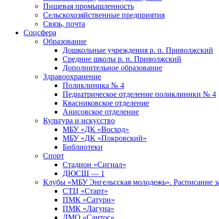
Пищевая промышленность
Сельскохозяйственные предприятия
Связь, почта
Соцсфера
Образование
Дошкольные учреждения р. п. Приволжский
Средние школы р. п. Приволжский
Дополнительное образование
Здравоохранение
Поликлиника № 4
Педиатрическое отделение поликлиники № 4
Квасниковское отделение
Анисовское отделение
Культура и искусство
МБУ «ДК «Восход»
МБУ «ДК «Покровский»
Библиотеки
Спорт
Стадион «Сигнал»
ДЮСШ — 1
Клубы «МБУ Энгельсская молодежь». Расписание з
СТЦ «Старт»
ПМК «Сатурн»
ПМК «Лагуна»
ДМО «Сантос»