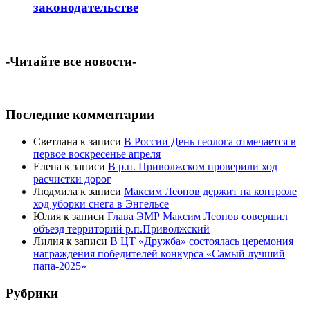
законодательстве
-Читайте все новости-
Последние комментарии
Светлана
к записи
В России День геолога отмечается в
первое воскресенье апреля
Елена
к записи
В р.п. Приволжском проверили ход
расчистки дорог
Людмила
к записи
Максим Леонов держит на контроле
ход уборки снега в Энгельсе
Юлия
к записи
Глава ЭМР Максим Леонов совершил
объезд территорий р.п.Приволжский
Лилия
к записи
В ЦТ «Дружба» состоялась церемония
награждения победителей конкурса «Самый лучший
папа-2025»
Рубрики