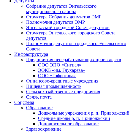
Депутаты
Собрание депутатов Энгельсского
муниципального района
Структура Собрания депутатов ЭМР
Полномочия депутатов ЭМР
Энгельсский городской Совет депутатов
Структура Энгельсского городского Совета
депутатов
Полномочия депутатов городского Энгельсского
Совета
Инфраструктура
Предприятия перерабатывающих производств
ООО ЭПО «Сигнал»
ЭОКБ «им. Глухарева»
ООО «Гофротара»
Финансово-кредитные учреждения
Пищевая промышленность
Сельскохозяйственные предприятия
Связь, почта
Соцсфера
Образование
Дошкольные учреждения р. п. Приволжский
Средние школы р. п. Приволжский
Дополнительное образование
Здравоохранение