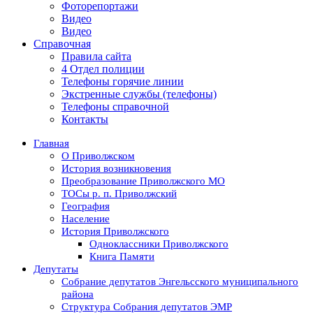
Фоторепортажи
Видео
Видео
Справочная
Правила сайта
4 Отдел полиции
Телефоны горячие линии
Экстренные службы (телефоны)
Телефоны справочной
Контакты
Главная
О Приволжском
История возникновения
Преобразование Приволжского МО
ТОСы р. п. Приволжский
География
Население
История Приволжского
Одноклассники Приволжского
Книга Памяти
Депутаты
Собрание депутатов Энгельсского муниципального
района
Структура Собрания депутатов ЭМР