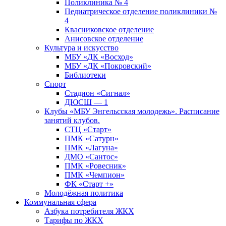
Поликлиника № 4
Педиатрическое отделение поликлиники №
4
Квасниковское отделение
Анисовское отделение
Культура и искусство
МБУ «ДК «Восход»
МБУ «ДК «Покровский»
Библиотеки
Спорт
Стадион «Сигнал»
ДЮСШ — 1
Клубы «МБУ Энгельсская молодежь». Расписание
занятий клубов.
СТЦ «Старт»
ПМК «Сатурн»
ПМК «Лагуна»
ДМО «Сантос»
ПМК «Ровесник»
ПМК «Чемпион»
ФК «Старт +»
Молодёжная политика
Коммунальная сфера
Азбука потребителя ЖКХ
Тарифы по ЖКХ