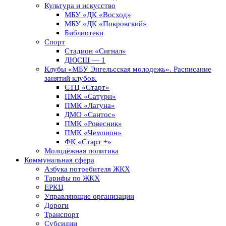
Культура и искусство
МБУ «ДК «Восход»
МБУ «ДК «Покровский»
Библиотеки
Спорт
Стадион «Сигнал»
ДЮСШ — 1
Клубы «МБУ Энгельсская молодежь». Расписание
занятий клубов.
СТЦ «Старт»
ПМК «Сатурн»
ПМК «Лагуна»
ДМО «Сантос»
ПМК «Ровесник»
ПМК «Чемпион»
ФК «Старт +»
Молодёжная политика
Коммунальная сфера
Азбука потребителя ЖКХ
Тарифы по ЖКХ
ЕРКЦ
Управляющие организации
Дороги
Транспорт
Субсидии