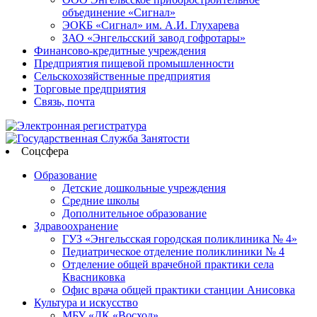
объединение «Сигнал»
ЭОКБ «Сигнал» им. А.И. Глухарева
ЗАО «Энгельсский завод гофротары»
Финансово-кредитные учреждения
Предприятия пищевой промышленности
Сельскохозяйственные предприятия
Торговые предприятия
Связь, почта
Соцсфера
Образование
Детские дошкольные учреждения
Средние школы
Дополнительное образование
Здравоохранение
ГУЗ «Энгельсская городская поликлиника № 4»
Педиатрическое отделение поликлиники № 4
Отделение общей врачебной практики села
Квасниковка
Офис врача общей практики станции Анисовка
Культура и искусство
МБУ «ДК «Восход»