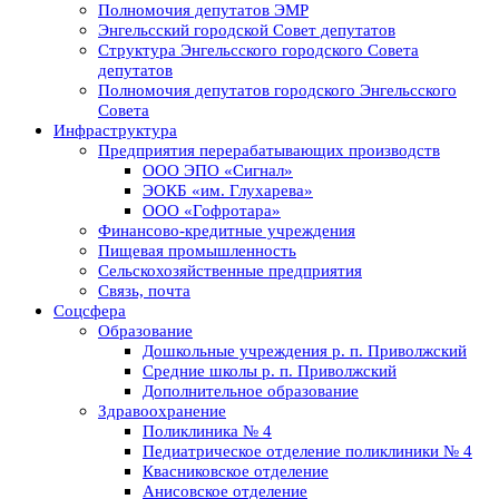
Полномочия депутатов ЭМР
Энгельсский городской Совет депутатов
Структура Энгельсского городского Совета
депутатов
Полномочия депутатов городского Энгельсского
Совета
Инфраструктура
Предприятия перерабатывающих производств
ООО ЭПО «Сигнал»
ЭОКБ «им. Глухарева»
ООО «Гофротара»
Финансово-кредитные учреждения
Пищевая промышленность
Сельскохозяйственные предприятия
Связь, почта
Соцсфера
Образование
Дошкольные учреждения р. п. Приволжский
Средние школы р. п. Приволжский
Дополнительное образование
Здравоохранение
Поликлиника № 4
Педиатрическое отделение поликлиники № 4
Квасниковское отделение
Анисовское отделение