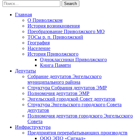
Главная
О Приволжском
История возникновения
Преобразование Приволжского МО
ТОСы р. п. Приволжский
География
Население
История Приволжского
Одноклассники Приволжского
Книга Памяти
Депутаты
Собрание депутатов Энгельсского
муниципального района
Структура Собрания депутатов ЭМР
Полномочия депутатов ЭМР
Энгельсский городской Совет депутатов
Структура Энгельсского городского Совета
депутатов
Полномочия депутатов городского Энгельсского
Совета
Инфраструктура
Предприятия перерабатывающих производств
ООО ЭПО «Сигнал»