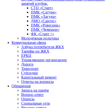
занятий клубов.
СТЦ «Старт»
ПМК «Сатурн»
ПМК «Лагуна»
ДМО «Сантос»
ПМК «Ровесник»
ПМК «Чемпион»
ФК «Старт +»
Молодёжная политика
Коммунальная сфера
Азбука потребителя ЖКХ
Тарифы по ЖКХ
ЕРКЦ
Управляющие организации
Дороги
Транспорт
Субсидии
Капитальный ремонт
Ответы на вопросы
Обращения
Запись на приём
Вопрос-ответ
Опросы
Социальные сети
Реклама заявки