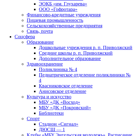
ЭОКБ «им. Глухарева»
ООО «Гофротара»
Финансово-кредитные учреждения
Пищевая промышленность
Сельскохозяйственные предприятия
Связь, почта
Соцсфера
Образование
Дошкольные учреждения р. п. Приволжский
Средние школы р. п. Приволжский
Дополнительное образование
Здравоохранение
Поликлиника № 4
Педиатрическое отделение поликлиники №
4
Квасниковское отделение
Анисовское отделение
Культура и искусство
МБУ «ДК «Восход»
МБУ «ДК «Покровский»
Библиотеки
Спорт
Стадион «Сигнал»
ДЮСШ — 1
Клубы «МБУ Энгельсская молодежь». Расписание