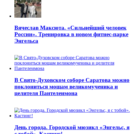
Вячеслав Максюта. «Сильнейший человек
России». Тренировка в новом фитнес-парке
Энгельса
В Свято-Духовском соборе Саратова можно
поклониться мощам великомученика и
целителя Пантелеимона
День города. Городской мюзикл «Энгельс, я
с тобой». Кастинг!