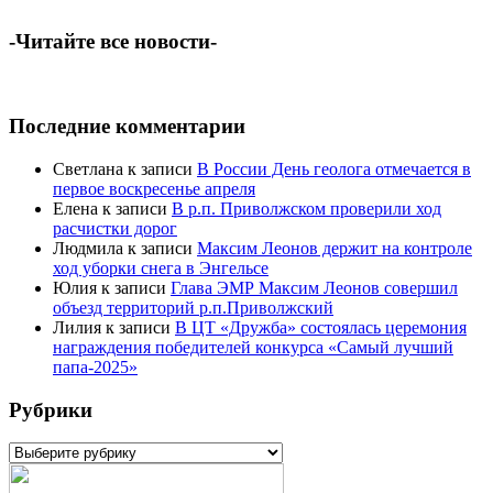
-Читайте все новости-
Последние комментарии
Светлана
к записи
В России День геолога отмечается в
первое воскресенье апреля
Елена
к записи
В р.п. Приволжском проверили ход
расчистки дорог
Людмила
к записи
Максим Леонов держит на контроле
ход уборки снега в Энгельсе
Юлия
к записи
Глава ЭМР Максим Леонов совершил
объезд территорий р.п.Приволжский
Лилия
к записи
В ЦТ «Дружба» состоялась церемония
награждения победителей конкурса «Самый лучший
папа-2025»
Рубрики
Рубрики