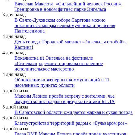
Вячеслав Максюта. «Сильнейший человек России».
Тренировка в новом фитнес-парке Энгельса
3 дня назад
В Свято-Духовском соборе Саратова можно
поклониться мощам великомученика и целителя
Пантелеимона
4 дня назад
День города. Городской мюзикл «Энгельс, я с тобой».
Кастинг!
4 дня назад
Вокалистка из Энгельса на фестивале
«Синева»продемонстрировала отточенное
исполнительское мастерство
4 дня назад
Обновление инженерных коммуникаций в 11
населенных пунктах области
5 дней назад
Максим Леонов провёл встречу с жителями, чье
имущество пострадало в результате атаки БПЛА
5 дней назад
В Саратовской области ожидается жаркая и сухая погода
6 дней назад
Благоустройство территорий рядом с «Бульваром роз»
6 дней назад
Глава ЭМР Максим Леонов провёл приём участников