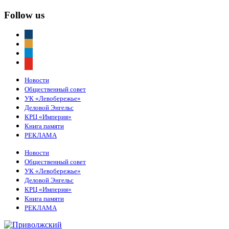
Follow us
vkontakte
odnoklassniki
telegram
youtube
Новости
Общественный совет
УК «Левобережье»
Деловой Энгельс
КРЦ «Империя»
Книга памяти
РЕКЛАМА
Новости
Общественный совет
УК «Левобережье»
Деловой Энгельс
КРЦ «Империя»
Книга памяти
РЕКЛАМА