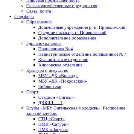
Пищевая промышленность
Сельскохозяйственные предприятия
Связь, почта
Соцсфера
Образование
Дошкольные учреждения р. п. Приволжский
Средние школы р. п. Приволжский
Дополнительное образование
Здравоохранение
Поликлиника № 4
Педиатрическое отделение поликлиники № 4
Квасниковское отделение
Анисовское отделение
Культура и искусство
МБУ «ДК «Восход»
МБУ «ДК «Покровский»
Библиотеки
Спорт
Стадион «Сигнал»
ДЮСШ — 1
Клубы «МБУ Энгельсская молодежь». Расписание
занятий клубов.
СТЦ «Старт»
ПМК «Сатурн»
ПМК «Лагуна»