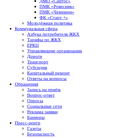
ДМО «Сантос»
ПМК «Ровесник»
ПМК «Чемпион»
ФК «Старт +»
Молодёжная политика
Коммунальная сфера
Азбука потребителя ЖКХ
Тарифы по ЖКХ
ЕРКЦ
Управляющие организации
Дороги
Транспорт
Субсидии
Капитальный ремонт
Ответы на вопросы
Обращения
Запись на приём
Вопрос-ответ
Опросы
Социальные сети
Реклама заявки
Баннеры
Пресс-центр
Газеты
Безопасность