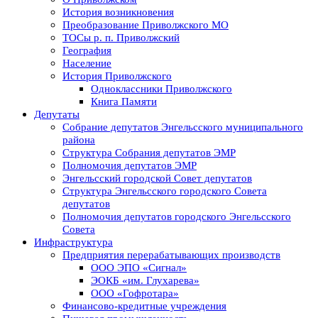
История возникновения
Преобразование Приволжского МО
ТОСы р. п. Приволжский
География
Население
История Приволжского
Одноклассники Приволжского
Книга Памяти
Депутаты
Собрание депутатов Энгельсского муниципального
района
Структура Собрания депутатов ЭМР
Полномочия депутатов ЭМР
Энгельсский городской Совет депутатов
Структура Энгельсского городского Совета
депутатов
Полномочия депутатов городского Энгельсского
Совета
Инфраструктура
Предприятия перерабатывающих производств
ООО ЭПО «Сигнал»
ЭОКБ «им. Глухарева»
ООО «Гофротара»
Финансово-кредитные учреждения