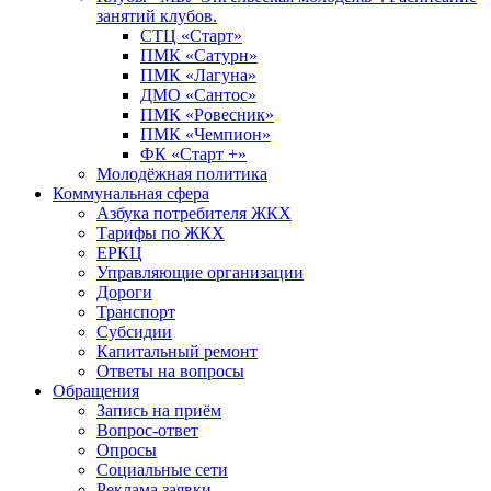
занятий клубов.
СТЦ «Старт»
ПМК «Сатурн»
ПМК «Лагуна»
ДМО «Сантос»
ПМК «Ровесник»
ПМК «Чемпион»
ФК «Старт +»
Молодёжная политика
Коммунальная сфера
Азбука потребителя ЖКХ
Тарифы по ЖКХ
ЕРКЦ
Управляющие организации
Дороги
Транспорт
Субсидии
Капитальный ремонт
Ответы на вопросы
Обращения
Запись на приём
Вопрос-ответ
Опросы
Социальные сети
Реклама заявки