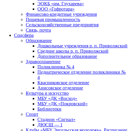
ЭОКБ «им. Глухарева»
ООО «Гофротара»
Финансово-кредитные учреждения
Пищевая промышленность
Сельскохозяйственные предприятия
Связь, почта
Соцсфера
Образование
Дошкольные учреждения р. п. Приволжский
Средние школы р. п. Приволжский
Дополнительное образование
Здравоохранение
Поликлиника № 4
Педиатрическое отделение поликлиники №
4
Квасниковское отделение
Анисовское отделение
Культура и искусство
МБУ «ДК «Восход»
МБУ «ДК «Покровский»
Библиотеки
Спорт
Стадион «Сигнал»
ДЮСШ — 1
Клубы «МБУ Энгельсская молодежь». Расписание