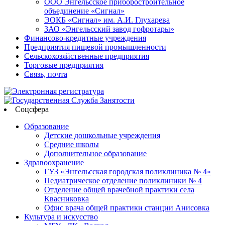
ООО Энгельсское приборостроительное
объединение «Сигнал»
ЭОКБ «Сигнал» им. А.И. Глухарева
ЗАО «Энгельсский завод гофротары»
Финансово-кредитные учреждения
Предприятия пищевой промышленности
Сельскохозяйственные предприятия
Торговые предприятия
Связь, почта
Соцсфера
Образование
Детские дошкольные учреждения
Средние школы
Дополнительное образование
Здравоохранение
ГУЗ «Энгельсская городская поликлиника № 4»
Педиатрическое отделение поликлиники № 4
Отделение общей врачебной практики села
Квасниковка
Офис врача общей практики станции Анисовка
Культура и искусство