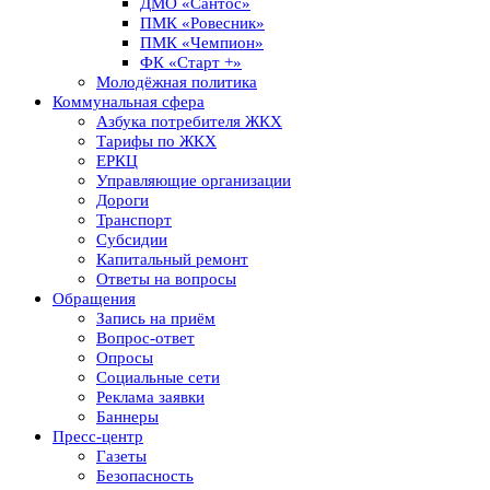
ДМО «Сантос»
ПМК «Ровесник»
ПМК «Чемпион»
ФК «Старт +»
Молодёжная политика
Коммунальная сфера
Азбука потребителя ЖКХ
Тарифы по ЖКХ
ЕРКЦ
Управляющие организации
Дороги
Транспорт
Субсидии
Капитальный ремонт
Ответы на вопросы
Обращения
Запись на приём
Вопрос-ответ
Опросы
Социальные сети
Реклама заявки
Баннеры
Пресс-центр
Газеты
Безопасность