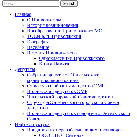
Главная
О Приволжском
История возникновения
Преобразование Приволжского МО
ТОСы р. п. Приволжский
География
Население
История Приволжского
Одноклассники Приволжского
Книга Памяти
Депутаты
Собрание депутатов Энгельсского
муниципального района
Структура Собрания депутатов ЭМР
Полномочия депутатов ЭМР
Энгельсский городской Совет депутатов
Структура Энгельсского городского Совета
депутатов
Полномочия депутатов городского Энгельсского
Совета
Инфраструктура
Предприятия перерабатывающих производств
ООО ЭПО «Сигнал»