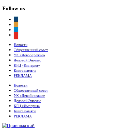
Follow us
vkontakte
odnoklassniki
telegram
youtube
Новости
Общественный совет
УК «Левобережье»
Деловой Энгельс
КРЦ «Империя»
Книга памяти
РЕКЛАМА
Новости
Общественный совет
УК «Левобережье»
Деловой Энгельс
КРЦ «Империя»
Книга памяти
РЕКЛАМА