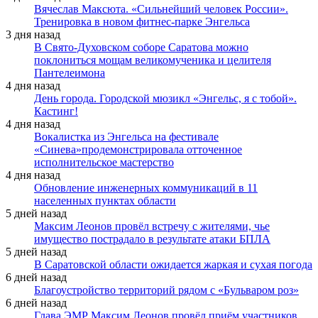
Вячеслав Максюта. «Сильнейший человек России».
Тренировка в новом фитнес-парке Энгельса
3 дня назад
В Свято-Духовском соборе Саратова можно
поклониться мощам великомученика и целителя
Пантелеимона
4 дня назад
День города. Городской мюзикл «Энгельс, я с тобой».
Кастинг!
4 дня назад
Вокалистка из Энгельса на фестивале
«Синева»продемонстрировала отточенное
исполнительское мастерство
4 дня назад
Обновление инженерных коммуникаций в 11
населенных пунктах области
5 дней назад
Максим Леонов провёл встречу с жителями, чье
имущество пострадало в результате атаки БПЛА
5 дней назад
В Саратовской области ожидается жаркая и сухая погода
6 дней назад
Благоустройство территорий рядом с «Бульваром роз»
6 дней назад
Глава ЭМР Максим Леонов провёл приём участников