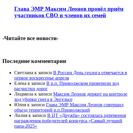
Глава ЭМР Максим Леонов провёл приём
участников СВО и членов их семей
-Читайте все новости-
Последние комментарии
Светлана
к записи
В России День геолога отмечается в
первое воскресенье апреля
Елена
к записи
В р.п. Приволжском проверили ход
расчистки дорог
Людмила
к записи
Максим Леонов держит на контроле
ход уборки снега в Энгельсе
Юлия
к записи
Глава ЭМР Максим Леонов совершил
объезд территорий р.п.Приволжский
Лилия
к записи
В ЦТ «Дружба» состоялась церемония
награждения победителей конкурса «Самый лучший
папа-2025»