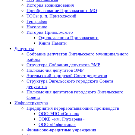
История возникновения
Преобразование Приволжского МО
ТОСы р. п. Приволжский
География
Население
История Приволжского
Одноклассники Приволжского
Книга Памяти
Депутаты
Собрание депутатов Энгельсского муниципального
района
Структура Собрания депутатов ЭМР
Полномочия депутатов ЭМР
Энгельсский городской Совет депутатов
Структура Энгельсского городского Совета
депутатов
Полномочия депутатов городского Энгельсского
Совета
Инфраструктура
Предприятия перерабатывающих производств
ООО ЭПО «Сигнал»
ЭОКБ «им. Глухарева»
ООО «Гофротара»
Финансово-кредитные учреждения