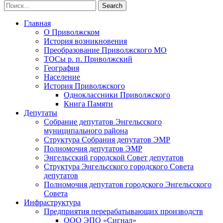
Главная
О Приволжском
История возникновения
Преобразование Приволжского МО
ТОСы р. п. Приволжский
География
Население
История Приволжского
Одноклассники Приволжского
Книга Памяти
Депутаты
Собрание депутатов Энгельсского
муниципального района
Структура Собрания депутатов ЭМР
Полномочия депутатов ЭМР
Энгельсский городской Совет депутатов
Структура Энгельсского городского Совета
депутатов
Полномочия депутатов городского Энгельсского
Совета
Инфраструктура
Предприятия перерабатывающих производств
ООО ЭПО «Сигнал»