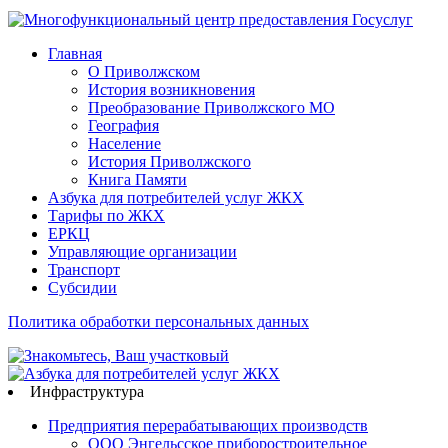
Главная
О Приволжском
История возникновения
Преобразование Приволжского МО
География
Население
История Приволжского
Книга Памяти
Азбука для потребителей услуг ЖКХ
Тарифы по ЖКХ
ЕРКЦ
Управляющие организации
Транспорт
Субсидии
Политика обработки персональных данных
Инфраструктура
Предприятия перерабатывающих производств
ООО Энгельсское приборостроительное