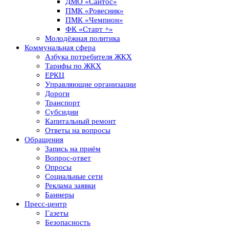
ДМО «Сантос»
ПМК «Ровесник»
ПМК «Чемпион»
ФК «Старт +»
Молодёжная политика
Коммунальная сфера
Азбука потребителя ЖКХ
Тарифы по ЖКХ
ЕРКЦ
Управляющие организации
Дороги
Транспорт
Субсидии
Капитальный ремонт
Ответы на вопросы
Обращения
Запись на приём
Вопрос-ответ
Опросы
Социальные сети
Реклама заявки
Баннеры
Пресс-центр
Газеты
Безопасность