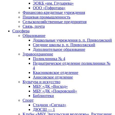
ЭОКБ «им. Глухарева»
ООО «Гофротара»
Финансово-кредитные учреждения
Пищевая промышленность
Сельскохозяйственные предприятия
Связь, почта
Соцсфера
Образование
Дошкольные учреждения р. п. Приволжский
Средние школы р. п. Приволжский
Дополнительное образование
Здравоохранение
Поликлиника № 4
Педиатрическое отделение поликлиники №
4
Квасниковское отделение
Анисовское отделение
Культура и искусство
МБУ «ДК «Восход»
МБУ «ДК «Покровский»
Библиотеки
Спорт
Стадион «Сигнал»
ДЮСШ — 1
Клубы «МБУ Энгельсская молодежь». Расписание