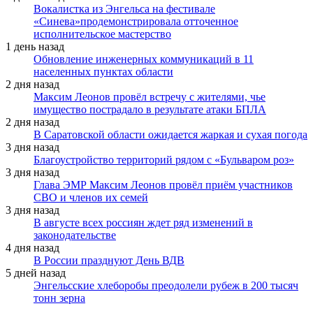
Вокалистка из Энгельса на фестивале
«Синева»продемонстрировала отточенное
исполнительское мастерство
1 день назад
Обновление инженерных коммуникаций в 11
населенных пунктах области
2 дня назад
Максим Леонов провёл встречу с жителями, чье
имущество пострадало в результате атаки БПЛА
2 дня назад
В Саратовской области ожидается жаркая и сухая погода
3 дня назад
Благоустройство территорий рядом с «Бульваром роз»
3 дня назад
Глава ЭМР Максим Леонов провёл приём участников
СВО и членов их семей
3 дня назад
В августе всех россиян ждет ряд изменений в
законодательстве
4 дня назад
В России празднуют День ВДВ
5 дней назад
Энгельсские хлеборобы преодолели рубеж в 200 тысяч
тонн зерна