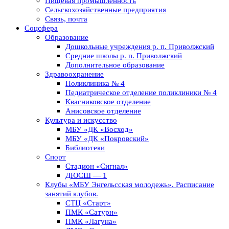
Пищевая промышленность
Сельскохозяйственные предприятия
Связь, почта
Соцсфера
Образование
Дошкольные учреждения р. п. Приволжский
Средние школы р. п. Приволжский
Дополнительное образование
Здравоохранение
Поликлиника № 4
Педиатрическое отделение поликлиники № 4
Квасниковское отделение
Анисовское отделение
Культура и искусство
МБУ «ДК «Восход»
МБУ «ДК «Покровский»
Библиотеки
Спорт
Стадион «Сигнал»
ДЮСШ — 1
Клубы «МБУ Энгельсская молодежь». Расписание
занятий клубов.
СТЦ «Старт»
ПМК «Сатурн»
ПМК «Лагуна»