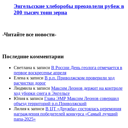
Энгельсские хлеборобы преодолели рубеж в
200 тысяч тонн зерна
-Читайте все новости-
Последние комментарии
Светлана
к записи
В России День геолога отмечается в
первое воскресенье апреля
Елена
к записи
В р.п. Приволжском проверили ход
расчистки дорог
Людмила
к записи
Максим Леонов держит на контроле
ход уборки снега в Энгельсе
Юлия
к записи
Глава ЭМР Максим Леонов совершил
объезд территорий р.п.Приволжский
Лилия
к записи
В ЦТ «Дружба» состоялась церемония
награждения победителей конкурса «Самый лучший
папа-2025»