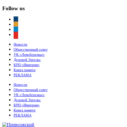
Follow us
vkontakte
odnoklassniki
telegram
youtube
Новости
Общественный совет
УК «Левобережье»
Деловой Энгельс
КРЦ «Империя»
Книга памяти
РЕКЛАМА
Новости
Общественный совет
УК «Левобережье»
Деловой Энгельс
КРЦ «Империя»
Книга памяти
РЕКЛАМА