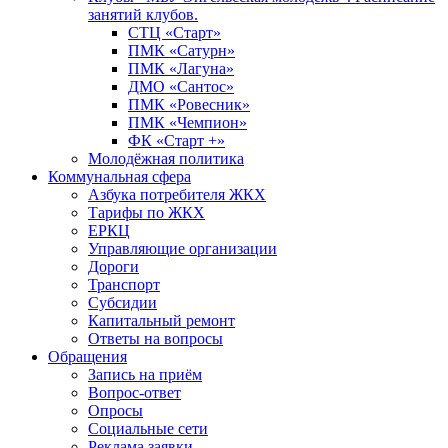
занятий клубов.
СТЦ «Старт»
ПМК «Сатурн»
ПМК «Лагуна»
ДМО «Сантос»
ПМК «Ровесник»
ПМК «Чемпион»
ФК «Старт +»
Молодёжная политика
Коммунальная сфера
Азбука потребителя ЖКХ
Тарифы по ЖКХ
ЕРКЦ
Управляющие организации
Дороги
Транспорт
Субсидии
Капитальный ремонт
Ответы на вопросы
Обращения
Запись на приём
Вопрос-ответ
Опросы
Социальные сети
Реклама заявки