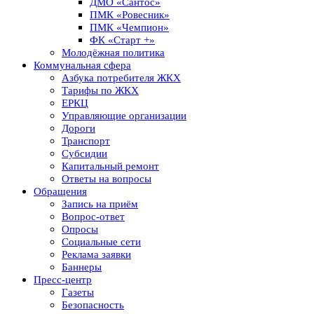
ДМО «Сантос»
ПМК «Ровесник»
ПМК «Чемпион»
ФК «Старт +»
Молодёжная политика
Коммунальная сфера
Азбука потребителя ЖКХ
Тарифы по ЖКХ
ЕРКЦ
Управляющие организации
Дороги
Транспорт
Субсидии
Капитальный ремонт
Ответы на вопросы
Обращения
Запись на приём
Вопрос-ответ
Опросы
Социальные сети
Реклама заявки
Баннеры
Пресс-центр
Газеты
Безопасность