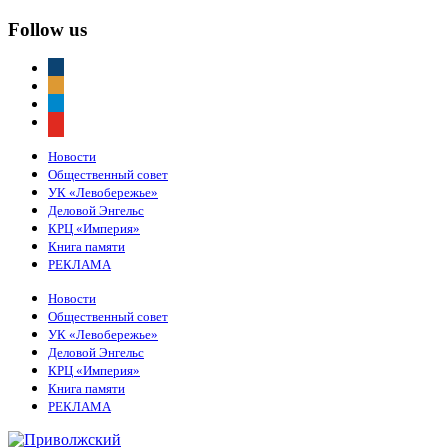
Follow us
vkontakte
odnoklassniki
telegram
youtube
Новости
Общественный совет
УК «Левобережье»
Деловой Энгельс
КРЦ «Империя»
Книга памяти
РЕКЛАМА
Новости
Общественный совет
УК «Левобережье»
Деловой Энгельс
КРЦ «Империя»
Книга памяти
РЕКЛАМА