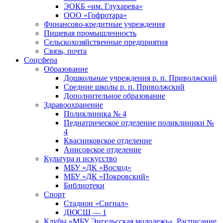
ЭОКБ «им. Глухарева»
ООО «Гофротара»
Финансово-кредитные учреждения
Пищевая промышленность
Сельскохозяйственные предприятия
Связь, почта
Соцсфера
Образование
Дошкольные учреждения р. п. Приволжский
Средние школы р. п. Приволжский
Дополнительное образование
Здравоохранение
Поликлиника № 4
Педиатрическое отделение поликлиники №
4
Квасниковское отделение
Анисовское отделение
Культура и искусство
МБУ «ДК «Восход»
МБУ «ДК «Покровский»
Библиотеки
Спорт
Стадион «Сигнал»
ДЮСШ — 1
Клубы «МБУ Энгельсская молодежь». Расписание