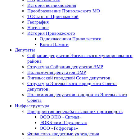
История возникновения
Преобразование Приволжского МО
ТОСы р. п. Приволжский
География
Население
История Приволжского
Одноклассники Приволжского
Книга Памяти
Депутаты
Собрание депутатов Энгельсского муниципального
района
Структура Собрания депутатов ЭМР
Полномочия депутатов ЭМР
Энгельсский городской Совет депутатов
Структура Энгельсского городского Совета
депутатов
Полномочия депутатов городского Энгельсского
Совета
Инфраструктура
Предприятия перерабатывающих производств
ООО ЭПО «Сигнал»
ЭОКБ «им. Глухарева»
ООО «Гофротара»
Финансово-кредитные учреждения