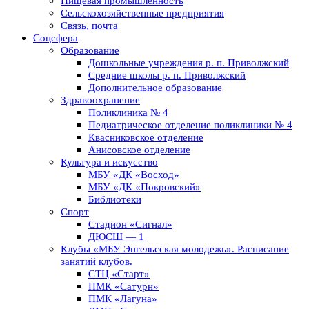
Пищевая промышленность
Сельскохозяйственные предприятия
Связь, почта
Соцсфера
Образование
Дошкольные учреждения р. п. Приволжский
Средние школы р. п. Приволжский
Дополнительное образование
Здравоохранение
Поликлиника № 4
Педиатрическое отделение поликлиники № 4
Квасниковское отделение
Анисовское отделение
Культура и искусство
МБУ «ДК «Восход»
МБУ «ДК «Покровский»
Библиотеки
Спорт
Стадион «Сигнал»
ДЮСШ — 1
Клубы «МБУ Энгельсская молодежь». Расписание
занятий клубов.
СТЦ «Старт»
ПМК «Сатурн»
ПМК «Лагуна»