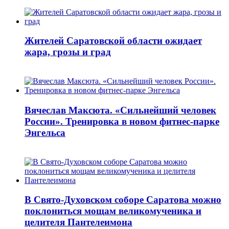
Жителей Саратовской области ожидает
жара, грозы и град
Вячеслав Максюта. «Сильнейший человек
России». Тренировка в новом фитнес-парке
Энгельса
В Свято-Духовском соборе Саратова можно
поклониться мощам великомученика и
целителя Пантелеимона