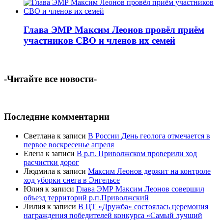
Глава ЭМР Максим Леонов провёл приём
участников СВО и членов их семей
-Читайте все новости-
Последние комментарии
Светлана
к записи
В России День геолога отмечается в
первое воскресенье апреля
Елена
к записи
В р.п. Приволжском проверили ход
расчистки дорог
Людмила
к записи
Максим Леонов держит на контроле
ход уборки снега в Энгельсе
Юлия
к записи
Глава ЭМР Максим Леонов совершил
объезд территорий р.п.Приволжский
Лилия
к записи
В ЦТ «Дружба» состоялась церемония
награждения победителей конкурса «Самый лучший