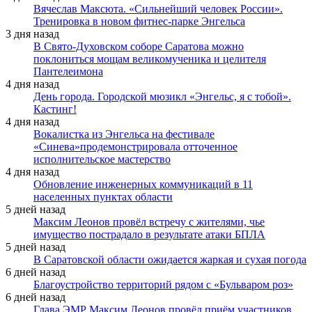
Вячеслав Максюта. «Сильнейший человек России».
Тренировка в новом фитнес-парке Энгельса
3 дня назад
В Свято-Духовском соборе Саратова можно
поклониться мощам великомученика и целителя
Пантелеимона
4 дня назад
День города. Городской мюзикл «Энгельс, я с тобой».
Кастинг!
4 дня назад
Вокалистка из Энгельса на фестивале
«Синева»продемонстрировала отточенное
исполнительское мастерство
4 дня назад
Обновление инженерных коммуникаций в 11
населенных пунктах области
5 дней назад
Максим Леонов провёл встречу с жителями, чье
имущество пострадало в результате атаки БПЛА
5 дней назад
В Саратовской области ожидается жаркая и сухая погода
6 дней назад
Благоустройство территорий рядом с «Бульваром роз»
6 дней назад
Глава ЭМР Максим Леонов провёл приём участников