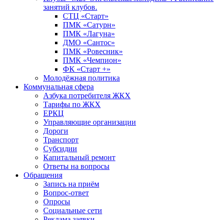
занятий клубов.
СТЦ «Старт»
ПМК «Сатурн»
ПМК «Лагуна»
ДМО «Сантос»
ПМК «Ровесник»
ПМК «Чемпион»
ФК «Старт +»
Молодёжная политика
Коммунальная сфера
Азбука потребителя ЖКХ
Тарифы по ЖКХ
ЕРКЦ
Управляющие организации
Дороги
Транспорт
Субсидии
Капитальный ремонт
Ответы на вопросы
Обращения
Запись на приём
Вопрос-ответ
Опросы
Социальные сети
Реклама заявки