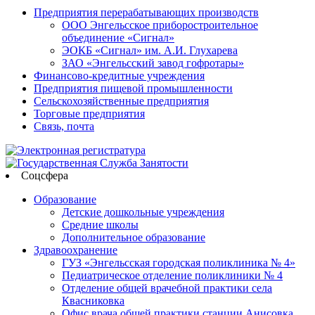
Предприятия перерабатывающих производств
ООО Энгельсское приборостроительное
объединение «Сигнал»
ЭОКБ «Сигнал» им. А.И. Глухарева
ЗАО «Энгельсский завод гофротары»
Финансово-кредитные учреждения
Предприятия пищевой промышленности
Сельскохозяйственные предприятия
Торговые предприятия
Связь, почта
Соцсфера
Образование
Детские дошкольные учреждения
Средние школы
Дополнительное образование
Здравоохранение
ГУЗ «Энгельсская городская поликлиника № 4»
Педиатрическое отделение поликлиники № 4
Отделение общей врачебной практики села
Квасниковка
Офис врача общей практики станции Анисовка