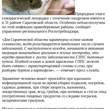
Природные очаги
геморрагической лихорадки с почечным синдромом имеются
в 31 районе Саратовской области. Особенно неблагополучны
по этой инфекции правобережные районы, сообщает
управление регионального Роспотребнадзора.
«
Для Саратовской области характерна осенне-зимняя
сезонность, когда регистрируется наибольшее число случаев
заболеваний. С наступлением холодов, начинается активная
миграция мышевидных грызунов в жилые постройки, что
нередко приводит к росту заболеваемости ГЛПС бытовым
путем. Поздней осенью и зимой заражение ГЛПС может
быть связано с транспортировкой соломы и сена, при
разборке буртов и картофеля
«, — отмечает пресс-служба.
Заражение человека может произойти при вдыхании
инфицированной пыли во время уборки подвалов, погребов,
садовых домиков, при сборе хвороста, валежника,
лекарственных трав, ягод, грибов, при ночевках в стогах сена,
употреблении пищевых продуктов со следами погрызов,
экскрементами грызунов.
Можно заразиться и контактным путем при отлове грызунов,