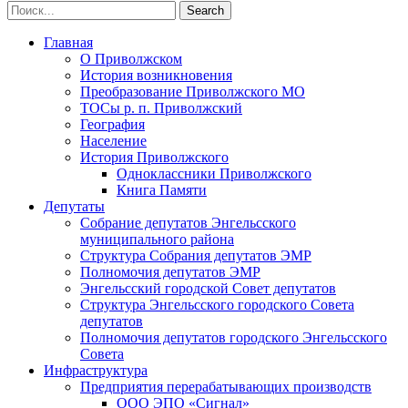
Главная
О Приволжском
История возникновения
Преобразование Приволжского МО
ТОСы р. п. Приволжский
География
Население
История Приволжского
Одноклассники Приволжского
Книга Памяти
Депутаты
Собрание депутатов Энгельсского
муниципального района
Структура Собрания депутатов ЭМР
Полномочия депутатов ЭМР
Энгельсский городской Совет депутатов
Структура Энгельсского городского Совета
депутатов
Полномочия депутатов городского Энгельсского
Совета
Инфраструктура
Предприятия перерабатывающих производств
ООО ЭПО «Сигнал»