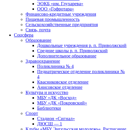
ЭОКБ «им. Глухарева»
ООО «Гофротара»
Финансово-кредитные учреждения
Пищевая промышленность
Сельскохозяйственные предприятия
Связь, почта
Соцсфера
Образование
Дошкольные учреждения р. п. Приволжский
Средние школы р. п. Приволжский
Дополнительное образование
Здравоохранение
Поликлиника № 4
Педиатрическое отделение поликлиники №
4
Квасниковское отделение
Анисовское отделение
Культура и искусство
МБУ «ДК «Восход»
МБУ «ДК «Покровский»
Библиотеки
Спорт
Стадион «Сигнал»
ДЮСШ — 1
Клубы «МБУ Энгельсская молодежь». Расписание