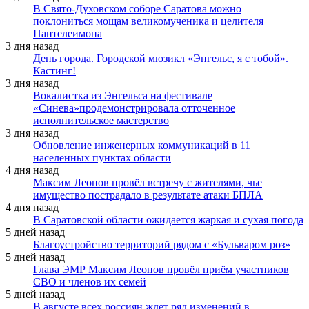
В Свято-Духовском соборе Саратова можно
поклониться мощам великомученика и целителя
Пантелеимона
3 дня назад
День города. Городской мюзикл «Энгельс, я с тобой».
Кастинг!
3 дня назад
Вокалистка из Энгельса на фестивале
«Синева»продемонстрировала отточенное
исполнительское мастерство
3 дня назад
Обновление инженерных коммуникаций в 11
населенных пунктах области
4 дня назад
Максим Леонов провёл встречу с жителями, чье
имущество пострадало в результате атаки БПЛА
4 дня назад
В Саратовской области ожидается жаркая и сухая погода
5 дней назад
Благоустройство территорий рядом с «Бульваром роз»
5 дней назад
Глава ЭМР Максим Леонов провёл приём участников
СВО и членов их семей
5 дней назад
В августе всех россиян ждет ряд изменений в