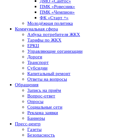
ДМО «Сантос»
ПМК «Ровесник»
ПМК «Чемпион»
ФК «Старт +»
Молодёжная политика
Коммунальная сфера
Азбука потребителя ЖКХ
Тарифы по ЖКХ
ЕРКЦ
Управляющие организации
Дороги
Транспорт
Субсидии
Капитальный ремонт
Ответы на вопросы
Обращения
Запись на приём
Вопрос-ответ
Опросы
Социальные сети
Реклама заявки
Баннеры
Пресс-центр
Газеты
Безопасность