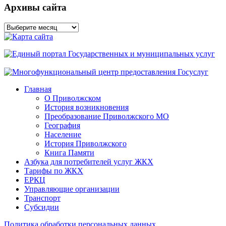
Архивы сайта
Архивы
сайта
Главная
О Приволжском
История возникновения
Преобразование Приволжского МО
География
Население
История Приволжского
Книга Памяти
Азбука для потребителей услуг ЖКХ
Тарифы по ЖКХ
ЕРКЦ
Управляющие организации
Транспорт
Субсидии
Политика обработки персональных данных