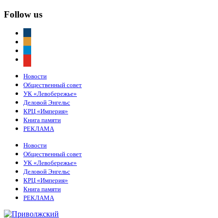
Follow us
vkontakte
odnoklassniki
telegram
youtube
Новости
Общественный совет
УК «Левобережье»
Деловой Энгельс
КРЦ «Империя»
Книга памяти
РЕКЛАМА
Новости
Общественный совет
УК «Левобережье»
Деловой Энгельс
КРЦ «Империя»
Книга памяти
РЕКЛАМА