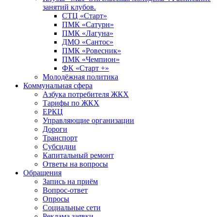
занятий клубов.
СТЦ «Старт»
ПМК «Сатурн»
ПМК «Лагуна»
ДМО «Сантос»
ПМК «Ровесник»
ПМК «Чемпион»
ФК «Старт +»
Молодёжная политика
Коммунальная сфера
Азбука потребителя ЖКХ
Тарифы по ЖКХ
ЕРКЦ
Управляющие организации
Дороги
Транспорт
Субсидии
Капитальный ремонт
Ответы на вопросы
Обращения
Запись на приём
Вопрос-ответ
Опросы
Социальные сети
Реклама заявки