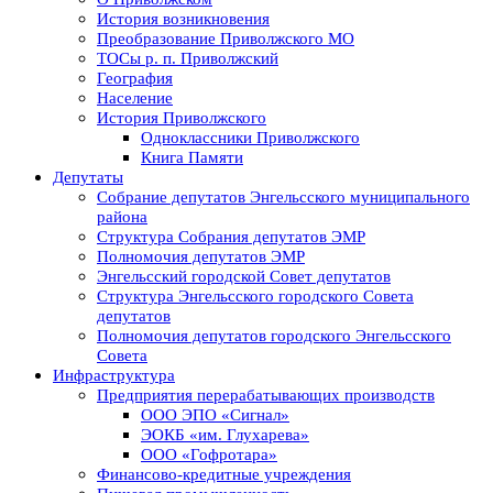
История возникновения
Преобразование Приволжского МО
ТОСы р. п. Приволжский
География
Население
История Приволжского
Одноклассники Приволжского
Книга Памяти
Депутаты
Собрание депутатов Энгельсского муниципального
района
Структура Собрания депутатов ЭМР
Полномочия депутатов ЭМР
Энгельсский городской Совет депутатов
Структура Энгельсского городского Совета
депутатов
Полномочия депутатов городского Энгельсского
Совета
Инфраструктура
Предприятия перерабатывающих производств
ООО ЭПО «Сигнал»
ЭОКБ «им. Глухарева»
ООО «Гофротара»
Финансово-кредитные учреждения