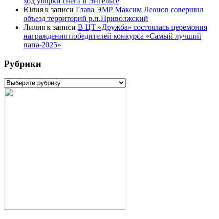
ход уборки снега в Энгельсе
Юлия
к записи
Глава ЭМР Максим Леонов совершил
объезд территорий р.п.Приволжский
Лилия
к записи
В ЦТ «Дружба» состоялась церемония
награждения победителей конкурса «Самый лучший
папа-2025»
Рубрики
Рубрики