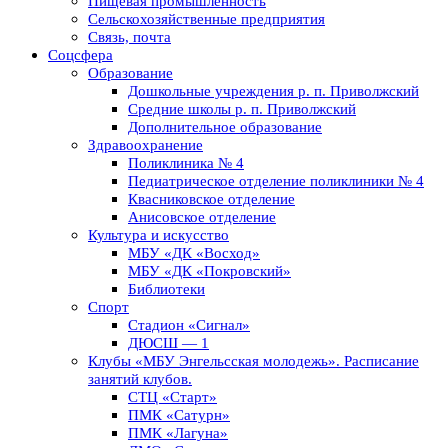
Пищевая промышленность
Сельскохозяйственные предприятия
Связь, почта
Соцсфера
Образование
Дошкольные учреждения р. п. Приволжский
Средние школы р. п. Приволжский
Дополнительное образование
Здравоохранение
Поликлиника № 4
Педиатрическое отделение поликлиники № 4
Квасниковское отделение
Анисовское отделение
Культура и искусство
МБУ «ДК «Восход»
МБУ «ДК «Покровский»
Библиотеки
Спорт
Стадион «Сигнал»
ДЮСШ — 1
Клубы «МБУ Энгельсская молодежь». Расписание
занятий клубов.
СТЦ «Старт»
ПМК «Сатурн»
ПМК «Лагуна»