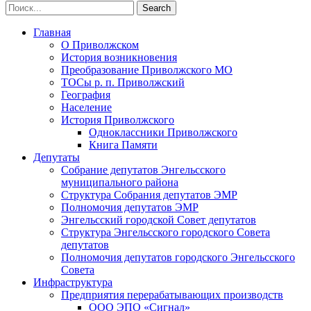
Главная
О Приволжском
История возникновения
Преобразование Приволжского МО
ТОСы р. п. Приволжский
География
Население
История Приволжского
Одноклассники Приволжского
Книга Памяти
Депутаты
Собрание депутатов Энгельсского
муниципального района
Структура Собрания депутатов ЭМР
Полномочия депутатов ЭМР
Энгельсский городской Совет депутатов
Структура Энгельсского городского Совета
депутатов
Полномочия депутатов городского Энгельсского
Совета
Инфраструктура
Предприятия перерабатывающих производств
ООО ЭПО «Сигнал»