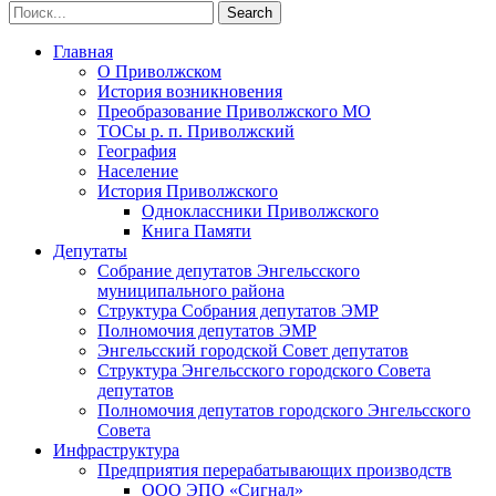
Главная
О Приволжском
История возникновения
Преобразование Приволжского МО
ТОСы р. п. Приволжский
География
Население
История Приволжского
Одноклассники Приволжского
Книга Памяти
Депутаты
Собрание депутатов Энгельсского
муниципального района
Структура Собрания депутатов ЭМР
Полномочия депутатов ЭМР
Энгельсский городской Совет депутатов
Структура Энгельсского городского Совета
депутатов
Полномочия депутатов городского Энгельсского
Совета
Инфраструктура
Предприятия перерабатывающих производств
ООО ЭПО «Сигнал»