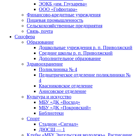
ЭОКБ «им. Глухарева»
ООО «Гофротара»
Финансово-кредитные учреждения
Пищевая промышленность
Сельскохозяйственные предприятия
Связь, почта
Соцсфера
Образование
Дошкольные учреждения р. п. Приволжский
Средние школы р. п. Приволжский
Дополнительное образование
Здравоохранение
Поликлиника № 4
Педиатрическое отделение поликлиники №
4
Квасниковское отделение
Анисовское отделение
Культура и искусство
МБУ «ДК «Восход»
МБУ «ДК «Покровский»
Библиотеки
Спорт
Стадион «Сигнал»
ДЮСШ — 1
Клубы «МБУ Энгельсская молодежь». Расписание