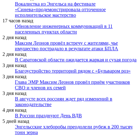
Вокалистка из Энгельса на фестивале
«Синева»продемонстрировала отточенное
исполнительское мастерство
17 часов назад
Обновление инженерных коммуникаций в 11
населенных пунктах области
2 дня назад
Максим Леонов провёл встречу с жителями, чье
имущество пострадало в результате атаки БПЛА
2 дня назад
В Саратовской области ожидается жаркая и сухая погода
3 дня назад
Благоустройство территорий рядом с «Бульваром роз»
3 дня назад
Глава ЭМР Максим Леонов провёл приём участников
СВО и членов их семей
3 дня назад
В августе всех россиян ждет ряд изменений в
законодательстве
4 дня назад
В России празднуют День ВДВ
5 дней назад
Энгельсские хлеборобы преодолели рубеж в 200 тысяч
тонн зерна