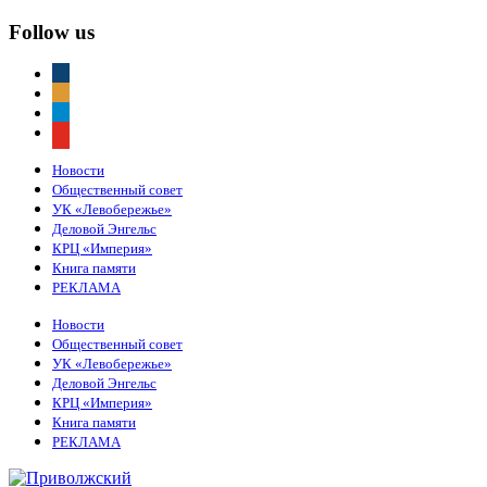
Follow us
vkontakte
odnoklassniki
telegram
youtube
Новости
Общественный совет
УК «Левобережье»
Деловой Энгельс
КРЦ «Империя»
Книга памяти
РЕКЛАМА
Новости
Общественный совет
УК «Левобережье»
Деловой Энгельс
КРЦ «Империя»
Книга памяти
РЕКЛАМА