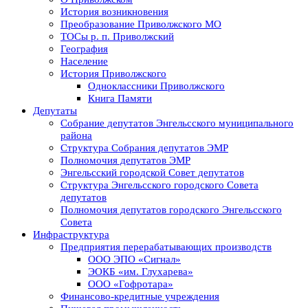
История возникновения
Преобразование Приволжского МО
ТОСы р. п. Приволжский
География
Население
История Приволжского
Одноклассники Приволжского
Книга Памяти
Депутаты
Собрание депутатов Энгельсского муниципального
района
Структура Собрания депутатов ЭМР
Полномочия депутатов ЭМР
Энгельсский городской Совет депутатов
Структура Энгельсского городского Совета
депутатов
Полномочия депутатов городского Энгельсского
Совета
Инфраструктура
Предприятия перерабатывающих производств
ООО ЭПО «Сигнал»
ЭОКБ «им. Глухарева»
ООО «Гофротара»
Финансово-кредитные учреждения