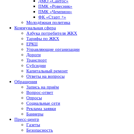
ДМО «Сантос»
ПМК «Ровесник»
ПМК «Чемпион»
ФК «Старт +»
Молодёжная политика
Коммунальная сфера
Азбука потребителя ЖКХ
Тарифы по ЖКХ
ЕРКЦ
Управляющие организации
Дороги
Транспорт
Субсидии
Капитальный ремонт
Ответы на вопросы
Обращения
Запись на приём
Вопрос-ответ
Опросы
Социальные сети
Реклама заявки
Баннеры
Пресс-центр
Газеты
Безопасность