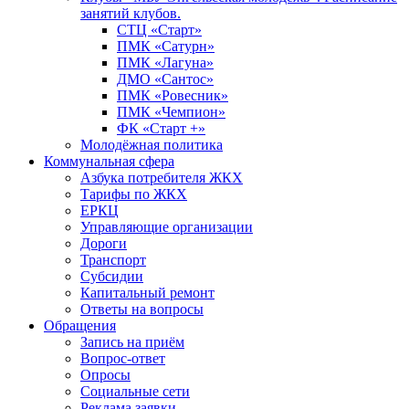
занятий клубов.
СТЦ «Старт»
ПМК «Сатурн»
ПМК «Лагуна»
ДМО «Сантос»
ПМК «Ровесник»
ПМК «Чемпион»
ФК «Старт +»
Молодёжная политика
Коммунальная сфера
Азбука потребителя ЖКХ
Тарифы по ЖКХ
ЕРКЦ
Управляющие организации
Дороги
Транспорт
Субсидии
Капитальный ремонт
Ответы на вопросы
Обращения
Запись на приём
Вопрос-ответ
Опросы
Социальные сети
Реклама заявки