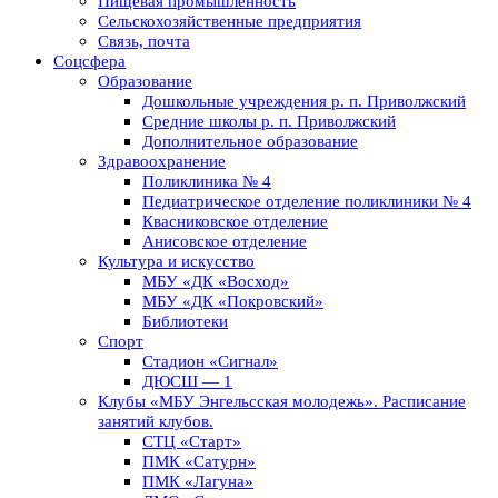
Пищевая промышленность
Сельскохозяйственные предприятия
Связь, почта
Соцсфера
Образование
Дошкольные учреждения р. п. Приволжский
Средние школы р. п. Приволжский
Дополнительное образование
Здравоохранение
Поликлиника № 4
Педиатрическое отделение поликлиники № 4
Квасниковское отделение
Анисовское отделение
Культура и искусство
МБУ «ДК «Восход»
МБУ «ДК «Покровский»
Библиотеки
Спорт
Стадион «Сигнал»
ДЮСШ — 1
Клубы «МБУ Энгельсская молодежь». Расписание
занятий клубов.
СТЦ «Старт»
ПМК «Сатурн»
ПМК «Лагуна»