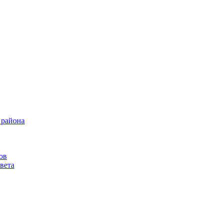
 района
ов
вета