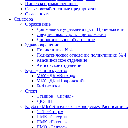
Пищевая промышленность
Сельскохозяйственные предприятия
Связь, почта
Соцсфера
Образование
Дошкольные учреждения р. п. Приволжский
Средние школы р. п. Приволжский
Дополнительное образование
Здравоохранение
Поликлиника № 4
Педиатрическое отделение поликлиники № 4
Квасниковское отделение
Анисовское отделение
Культура и искусство
МБУ «ДК «Восход»
МБУ «ДК «Покровский»
Библиотеки
Спорт
Стадион «Сигнал»
ДЮСШ — 1
Клубы «МБУ Энгельсская молодежь». Расписание з
СТЦ «Старт»
ПМК «Сатурн»
ПМК «Лагуна»
ДМО «Сантос»