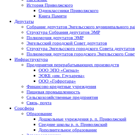
История Приволжского
Одноклассники Приволжского
Книга Памяти
Депутаты
Собрание депутатов Энгельсского муниципального ра
Структура Собрания депутатов ЭМР
Полномочия депутатов ЭМР
Энгельсский городской Совет депутатов
Структура Энгельсского городского Совета депутатов
Полномочия депутатов городского Энгельсского Сове
Инфраструктура
Предприятия перерабатывающих производств
ООО ЭПО «Сигнал»
ЭОКБ «им. Глухарева»
ООО «Гофротара»
Финансово-кредитные учреждения
Пищевая промышленность
Сельскохозяйственные предприятия
Связь, почта
Соцсфера
Образование
Дошкольные учреждения р. п. Приволжский
Средние школы р. п. Приволжский
Дополнительное образование