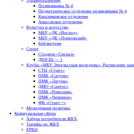
Здравоохранение
Поликлиника № 4
Педиатрическое отделение поликлиники № 4
Квасниковское отделение
Анисовское отделение
Культура и искусство
МБУ «ДК «Восход»
МБУ «ДК «Покровский»
Библиотеки
Спорт
Стадион «Сигнал»
ДЮСШ — 1
Клубы «МБУ Энгельсская молодежь». Расписание заня
СТЦ «Старт»
ПМК «Сатурн»
ПМК «Лагуна»
ДМО «Сантос»
ПМК «Ровесник»
ПМК «Чемпион»
ФК «Старт +»
Молодёжная политика
Коммунальная сфера
Азбука потребителя ЖКХ
Тарифы по ЖКХ
ЕРКЦ