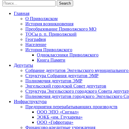
Главная
О Приволжском
История возникновения
Преобразование Приволжского МО
ТОСы р. п. Приволжский
География
Население
История Приволжского
Одноклассники Приволжского
Книга Памяти
Депутаты
Собрание депутатов Энгельсского муниципального
Структура Собрания депутатов ЭМР
Полномочия депутатов ЭМР
Энгельсский городской Совет депутатов
Структура Энгельсского городского Совета депутат
Полномочия депутатов городского Энгельсского Со
Инфраструктура
Предприятия перерабатывающих производств
ООО ЭПО «Сигнал»
ЭОКБ «им. Глухарева»
ООО «Гофротара»
Финансово-кредитные учреждения