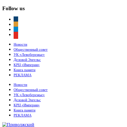
Follow us
vkontakte
odnoklassniki
telegram
youtube
Новости
Общественный совет
УК «Левобережье»
Деловой Энгельс
КРЦ «Империя»
Книга памяти
РЕКЛАМА
Новости
Общественный совет
УК «Левобережье»
Деловой Энгельс
КРЦ «Империя»
Книга памяти
РЕКЛАМА