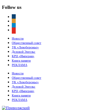
Follow us
vkontakte
odnoklassniki
telegram
youtube
Новости
Общественный совет
УК «Левобережье»
Деловой Энгельс
КРЦ «Империя»
Книга памяти
РЕКЛАМА
Новости
Общественный совет
УК «Левобережье»
Деловой Энгельс
КРЦ «Империя»
Книга памяти
РЕКЛАМА