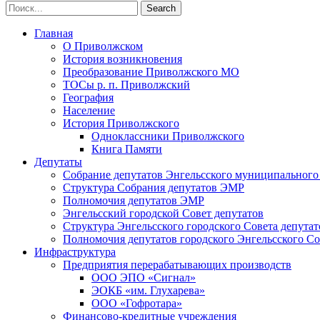
Главная
О Приволжском
История возникновения
Преобразование Приволжского МО
ТОСы р. п. Приволжский
География
Население
История Приволжского
Одноклассники Приволжского
Книга Памяти
Депутаты
Собрание депутатов Энгельсского муниципального
Структура Собрания депутатов ЭМР
Полномочия депутатов ЭМР
Энгельсский городской Совет депутатов
Структура Энгельсского городского Совета депутат
Полномочия депутатов городского Энгельсского Со
Инфраструктура
Предприятия перерабатывающих производств
ООО ЭПО «Сигнал»
ЭОКБ «им. Глухарева»
ООО «Гофротара»
Финансово-кредитные учреждения