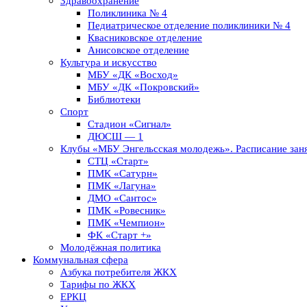
Здравоохранение
Поликлиника № 4
Педиатрическое отделение поликлиники № 4
Квасниковское отделение
Анисовское отделение
Культура и искусство
МБУ «ДК «Восход»
МБУ «ДК «Покровский»
Библиотеки
Спорт
Стадион «Сигнал»
ДЮСШ — 1
Клубы «МБУ Энгельсская молодежь». Расписание заня
СТЦ «Старт»
ПМК «Сатурн»
ПМК «Лагуна»
ДМО «Сантос»
ПМК «Ровесник»
ПМК «Чемпион»
ФК «Старт +»
Молодёжная политика
Коммунальная сфера
Азбука потребителя ЖКХ
Тарифы по ЖКХ
ЕРКЦ