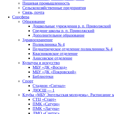
Пищевая промышленность
Сельскохозяйственные предприятия
Связь, почта
Соцсфера
Образование
Дошкольные учреждения р. п. Приволжский
Средние школы р. п. Приволжский
Дополнительное образование
Здравоохранение
Поликлиника № 4
Педиатрическое отделение поликлиники № 4
Квасниковское отделение
Анисовское отделение
Культура и искусство
МБУ «ДК «Восход»
МБУ «ДК «Покровский»
Библиотеки
Спорт
Стадион «Сигнал»
ДЮСШ — 1
Клубы «МБУ Энгельсская молодежь». Расписание з
СТЦ «Старт»
ПМК «Сатурн»
ПМК «Лагуна»
ДМО «Сантос»