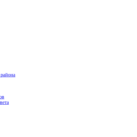
 района
ов
вета