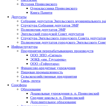
История Приволжского
Одноклассники Приволжского
Книга Памяти
Депутаты
Собрание депутатов Энгельсского муниципального ра
Структура Собрания депутатов ЭМР
Полномочия депутатов ЭМР
Энгельсский городской Совет депутатов
Структура Энгельсского городского Совета депутатов
Полномочия депутатов городского Энгельсского Сове
Инфраструктура
Предприятия перерабатывающих производств
ООО ЭПО «Сигнал»
ЭОКБ «им. Глухарева»
ООО «Гофротара»
Финансово-кредитные учреждения
Пищевая промышленность
Сельскохозяйственные предприятия
Связь, почта
Соцсфера
Образование
Дошкольные учреждения р. п. Приволжский
Средние школы р. п. Приволжский
Дополнительное образование