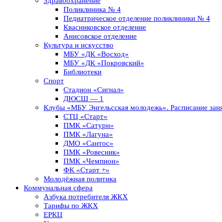
Здравоохранение
Поликлиника № 4
Педиатрическое отделение поликлиники № 4
Квасниковское отделение
Анисовское отделение
Культура и искусство
МБУ «ДК «Восход»
МБУ «ДК «Покровский»
Библиотеки
Спорт
Стадион «Сигнал»
ДЮСШ — 1
Клубы «МБУ Энгельсская молодежь». Расписание заня
СТЦ «Старт»
ПМК «Сатурн»
ПМК «Лагуна»
ДМО «Сантос»
ПМК «Ровесник»
ПМК «Чемпион»
ФК «Старт +»
Молодёжная политика
Коммунальная сфера
Азбука потребителя ЖКХ
Тарифы по ЖКХ
ЕРКЦ