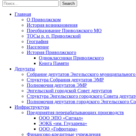
Главная
О Приволжском
История возникновения
Преобразование Приволжского МО
ТОСы р. п. Приволжский
География
Население
История Приволжского
Одноклассники Приволжского
Книга Памяти
Депутаты
Собрание депутатов Энгельсского муниципального
Структура Собрания депутатов ЭМР
Полномочия депутатов ЭМР
Энгельсский городской Совет депутатов
Структура Энгельсского городского Совета депутат
Полномочия депутатов городского Энгельсского Со
Инфраструктура
Предприятия перерабатывающих производств
ООО ЭПО «Сигнал»
ЭОКБ «им. Глухарева»
ООО «Гофротара»
Финансово-кредитные учреждения