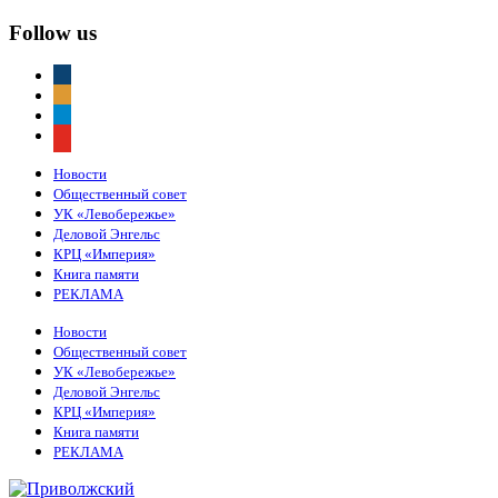
Follow us
vkontakte
odnoklassniki
telegram
youtube
Новости
Общественный совет
УК «Левобережье»
Деловой Энгельс
КРЦ «Империя»
Книга памяти
РЕКЛАМА
Новости
Общественный совет
УК «Левобережье»
Деловой Энгельс
КРЦ «Империя»
Книга памяти
РЕКЛАМА