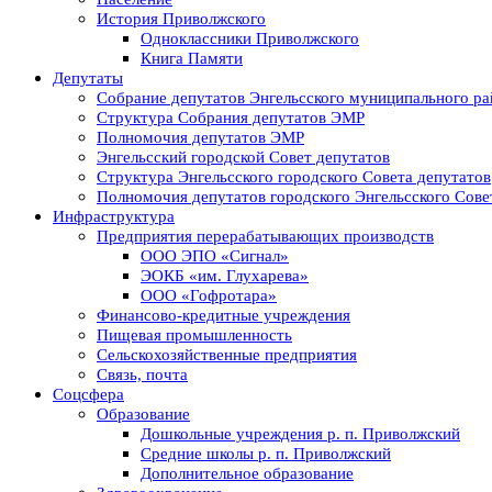
История Приволжского
Одноклассники Приволжского
Книга Памяти
Депутаты
Собрание депутатов Энгельсского муниципального ра
Структура Собрания депутатов ЭМР
Полномочия депутатов ЭМР
Энгельсский городской Совет депутатов
Структура Энгельсского городского Совета депутатов
Полномочия депутатов городского Энгельсского Сове
Инфраструктура
Предприятия перерабатывающих производств
ООО ЭПО «Сигнал»
ЭОКБ «им. Глухарева»
ООО «Гофротара»
Финансово-кредитные учреждения
Пищевая промышленность
Сельскохозяйственные предприятия
Связь, почта
Соцсфера
Образование
Дошкольные учреждения р. п. Приволжский
Средние школы р. п. Приволжский
Дополнительное образование