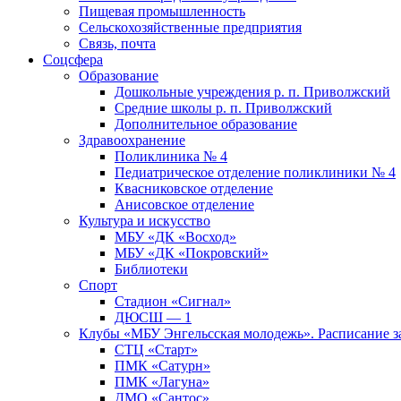
Пищевая промышленность
Сельскохозяйственные предприятия
Связь, почта
Соцсфера
Образование
Дошкольные учреждения р. п. Приволжский
Средние школы р. п. Приволжский
Дополнительное образование
Здравоохранение
Поликлиника № 4
Педиатрическое отделение поликлиники № 4
Квасниковское отделение
Анисовское отделение
Культура и искусство
МБУ «ДК «Восход»
МБУ «ДК «Покровский»
Библиотеки
Спорт
Стадион «Сигнал»
ДЮСШ — 1
Клубы «МБУ Энгельсская молодежь». Расписание з
СТЦ «Старт»
ПМК «Сатурн»
ПМК «Лагуна»
ДМО «Сантос»