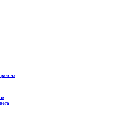
 района
ов
вета