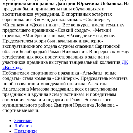
муниципального района Дмитрия Юрьевича Лобанова.
На
праздник были приглашены папы обучающихся и
воспитанников учреждения. В спортивных эстафетах
соревновались 3 команды школьников: «Снайперы»,
«Спецназ» и «Десантники». Все конкурсы имели тематику
предстоящего праздника: «Ловкий солдат», «Меткий
стрелок», «Минёры и сапёры», «Разведчики» и другие.
Председателем жюри был начальник инженерно-
эксплуатационного отдела службы спасения Саратовской
области Белобородый Роман Николаевич. В перерывах между
эстафетами для всех присутствовавших в зале пап и
участников праздника выступал танцевальный коллектив
ДК
«Восход»
.
Победителем спортивного праздника «Аты-баты, юные
солдаты» стала команда «Снайперы». Председатель комитета
по образованию и молодежной политике Алевтина
Анатольевна Матасова поздравила всех с наступающим
праздником и вручила всем участникам и победителям
состязания медали и подарки от Главы Энгельсского
муниципального района Дмитрия Юрьевича Лобанова –
спортивные мячи.
Зелёный
Лобанов
Праздники