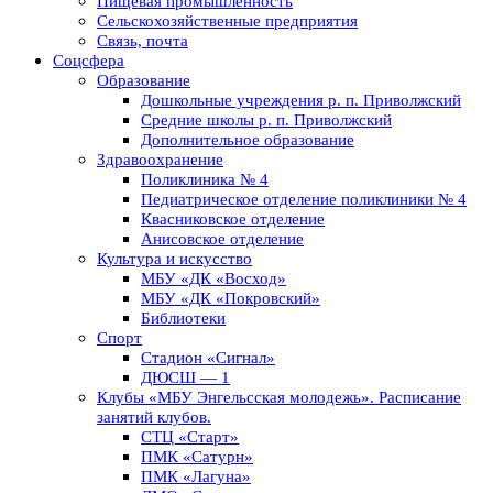
Пищевая промышленность
Сельскохозяйственные предприятия
Связь, почта
Соцсфера
Образование
Дошкольные учреждения р. п. Приволжский
Средние школы р. п. Приволжский
Дополнительное образование
Здравоохранение
Поликлиника № 4
Педиатрическое отделение поликлиники № 4
Квасниковское отделение
Анисовское отделение
Культура и искусство
МБУ «ДК «Восход»
МБУ «ДК «Покровский»
Библиотеки
Спорт
Стадион «Сигнал»
ДЮСШ — 1
Клубы «МБУ Энгельсская молодежь». Расписание
занятий клубов.
СТЦ «Старт»
ПМК «Сатурн»
ПМК «Лагуна»