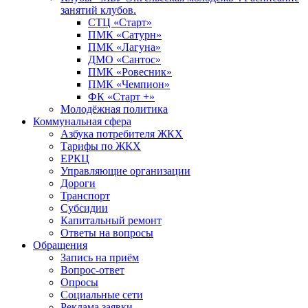
занятий клубов.
СТЦ «Старт»
ПМК «Сатурн»
ПМК «Лагуна»
ДМО «Сантос»
ПМК «Ровесник»
ПМК «Чемпион»
ФК «Старт +»
Молодёжная политика
Коммунальная сфера
Азбука потребителя ЖКХ
Тарифы по ЖКХ
ЕРКЦ
Управляющие организации
Дороги
Транспорт
Субсидии
Капитальный ремонт
Ответы на вопросы
Обращения
Запись на приём
Вопрос-ответ
Опросы
Социальные сети
Реклама заявки