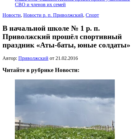
СВО и членов их семей
Новости
,
Новости р. п. Приволжский
,
Спорт
В начальной школе № 1 р. п.
Приволжский прошёл спортивный
праздник «Аты-баты, юные солдаты»
Автор:
Приволжский
от
21.02.2016
Читайте в рубрике Новости: