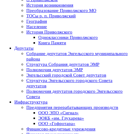
История возникновения
Преобразование Приволжского МО
ТОСы р. п. Приволжский
География
Население
История Приволжского
Одноклассники Приволжского
Книга Памяти
Депутаты
Собрание депутатов Энгельсского муниципального
района
Структура Собрания депутатов ЭМР
Полномочия депутатов ЭМР
Энгельсский городской Совет депутатов
Структура Энгельсского городского Совета
депутатов
Полномочия депутатов городского Энгельсского
Совета
Инфраструктура
Предприятия перерабатывающих производств
ООО ЭПО «Сигнал»
ЭОКБ «им. Глухарева»
ООО «Гофротара»
Финансово-кредитные учреждения