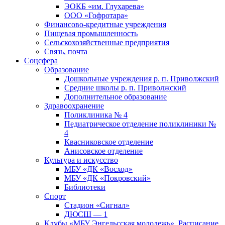
ЭОКБ «им. Глухарева»
ООО «Гофротара»
Финансово-кредитные учреждения
Пищевая промышленность
Сельскохозяйственные предприятия
Связь, почта
Соцсфера
Образование
Дошкольные учреждения р. п. Приволжский
Средние школы р. п. Приволжский
Дополнительное образование
Здравоохранение
Поликлиника № 4
Педиатрическое отделение поликлиники №
4
Квасниковское отделение
Анисовское отделение
Культура и искусство
МБУ «ДК «Восход»
МБУ «ДК «Покровский»
Библиотеки
Спорт
Стадион «Сигнал»
ДЮСШ — 1
Клубы «МБУ Энгельсская молодежь». Расписание