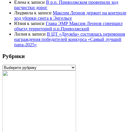
Елена
к записи
В р.п. Приволжском проверили ход
расчистки дорог
Людмила
к записи
Максим Леонов держит на контроле
ход уборки снега в Энгельсе
Юлия
к записи
Глава ЭМР Максим Леонов совершил
объезд территорий р.п.Приволжский
Лилия
к записи
В ЦТ «Дружба» состоялась церемония
награждения победителей конкурса «Самый лучший
папа-2025»
Рубрики
Рубрики