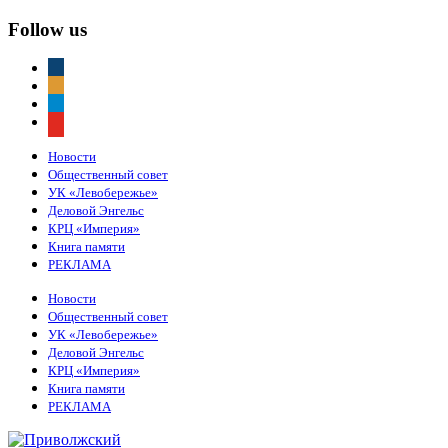
Follow us
vkontakte
odnoklassniki
telegram
youtube
Новости
Общественный совет
УК «Левобережье»
Деловой Энгельс
КРЦ «Империя»
Книга памяти
РЕКЛАМА
Новости
Общественный совет
УК «Левобережье»
Деловой Энгельс
КРЦ «Империя»
Книга памяти
РЕКЛАМА