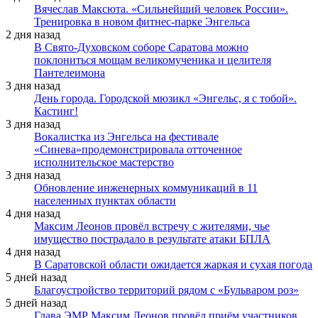
Вячеслав Максюта. «Сильнейший человек России».
Тренировка в новом фитнес-парке Энгельса
2 дня назад
В Свято-Духовском соборе Саратова можно
поклониться мощам великомученика и целителя
Пантелеимона
3 дня назад
День города. Городской мюзикл «Энгельс, я с тобой».
Кастинг!
3 дня назад
Вокалистка из Энгельса на фестивале
«Синева»продемонстрировала отточенное
исполнительское мастерство
3 дня назад
Обновление инженерных коммуникаций в 11
населенных пунктах области
4 дня назад
Максим Леонов провёл встречу с жителями, чье
имущество пострадало в результате атаки БПЛА
4 дня назад
В Саратовской области ожидается жаркая и сухая погода
5 дней назад
Благоустройство территорий рядом с «Бульваром роз»
5 дней назад
Глава ЭМР Максим Леонов провёл приём участников