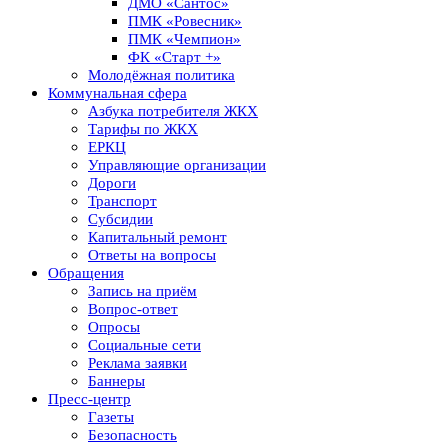
ДМО «Сантос»
ПМК «Ровесник»
ПМК «Чемпион»
ФК «Старт +»
Молодёжная политика
Коммунальная сфера
Азбука потребителя ЖКХ
Тарифы по ЖКХ
ЕРКЦ
Управляющие организации
Дороги
Транспорт
Субсидии
Капитальный ремонт
Ответы на вопросы
Обращения
Запись на приём
Вопрос-ответ
Опросы
Социальные сети
Реклама заявки
Баннеры
Пресс-центр
Газеты
Безопасность