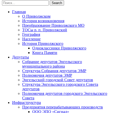
Главная
О Приволжском
История возникновения
Преобразование Приволжского МО
ТОСы р. п. Приволжский
География
Население
История Приволжского
Одноклассники Приволжского
Книга Памяти
Депутаты
Собрание депутатов Энгельсского
муниципального района
Структура Собрания депутатов ЭМР
Полномочия депутатов ЭМР
Энгельсский городской Совет депутатов
Структура Энгельсского городского Совета
депутатов
Полномочия депутатов городского Энгельсского
Совета
Инфраструктура
Предприятия перерабатывающих производств
ООО ЭПО «Сигнал»