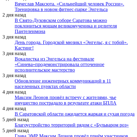
Вячеслав Максюта. «Сильнейший человек России».
Тренировка в новом фитнес-парке Энгельса
2 дня назад
В Свято-Духовском соборе Саратова можно
поклониться мощам великомученика и целителя
Пантелеимона
3 дня назад
День города. Городской мюзикл «Энгельс, я с тобой».
Кастинг!
3 дня назад
Вокалистка из Энгельса на фестивале
«Синева»продемонстрировала отточенное
исполнительское мастерство
3 дня назад
Обновление инженерных коммуникаций в 11
населенных пунктах области
4 дня назад
Максим Леонов провёл встречу с жителями, чье
имущество пострадало в результате атаки БПЛА
4 дня назад
В Саратовской области ожидается жаркая и сухая погода
5 дней назад
Благоустройство территорий рядом с «Бульваром роз»
5 дней назад
Глава ЭМР Максим Леонов провёл приём участников