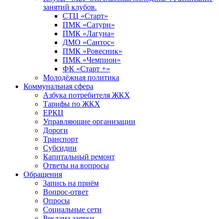
занятий клубов.
СТЦ «Старт»
ПМК «Сатурн»
ПМК «Лагуна»
ДМО «Сантос»
ПМК «Ровесник»
ПМК «Чемпион»
ФК «Старт +»
Молодёжная политика
Коммунальная сфера
Азбука потребителя ЖКХ
Тарифы по ЖКХ
ЕРКЦ
Управляющие организации
Дороги
Транспорт
Субсидии
Капитальный ремонт
Ответы на вопросы
Обращения
Запись на приём
Вопрос-ответ
Опросы
Социальные сети
Реклама заявки