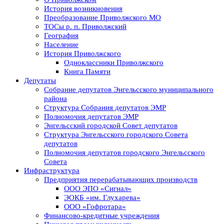
История возникновения
Преобразование Приволжского МО
ТОСы р. п. Приволжский
География
Население
История Приволжского
Одноклассники Приволжского
Книга Памяти
Депутаты
Собрание депутатов Энгельсского муниципального
района
Структура Собрания депутатов ЭМР
Полномочия депутатов ЭМР
Энгельсский городской Совет депутатов
Структура Энгельсского городского Совета
депутатов
Полномочия депутатов городского Энгельсского
Совета
Инфраструктура
Предприятия перерабатывающих производств
ООО ЭПО «Сигнал»
ЭОКБ «им. Глухарева»
ООО «Гофротара»
Финансово-кредитные учреждения