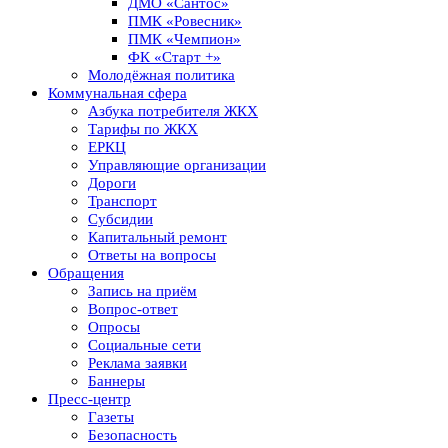
ДМО «Сантос»
ПМК «Ровесник»
ПМК «Чемпион»
ФК «Старт +»
Молодёжная политика
Коммунальная сфера
Азбука потребителя ЖКХ
Тарифы по ЖКХ
ЕРКЦ
Управляющие организации
Дороги
Транспорт
Субсидии
Капитальный ремонт
Ответы на вопросы
Обращения
Запись на приём
Вопрос-ответ
Опросы
Социальные сети
Реклама заявки
Баннеры
Пресс-центр
Газеты
Безопасность