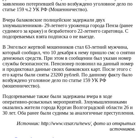
заявлению потерпевшей было возбуждено уголовное дело по
статье 159 ч.2 УК РФ (Мошенничество).
Вчера балаковские полицейские задержали двух
злоумышленников- 29-летнего уроженца города Пенза (ранее
судимого за кражу) и безработного 22-летнего саратовца. С
подозреваемых взята подписка о не выезде.
В Энгельсе жертвой мошенников стал 63-летний мужчина,
который сообщил, что 10 декабря к нему пришло смс о снятии
денежных средств. При этом в сообщении был указан номер
службы безопасности. Пенсионер позвонил на данный номер
и продиктовал данные своих банковских карт. После этого с
его карты были сняты 23200 рублей. По данному факту было
возбуждено уголовное дело по статье 159 УК РФ
(мошенничество).
Подозреваемые также были задержаны вчера в ходе
оперативно-розыскных мероприятий. Злоумышленниками
оказались жители города Курган Волгоградской области 26 и
30 лет. Оба ранее были судимы за аналогичные преступления.
Источник: http://www.vzsar.ru/news/, фото из открытых
источников.