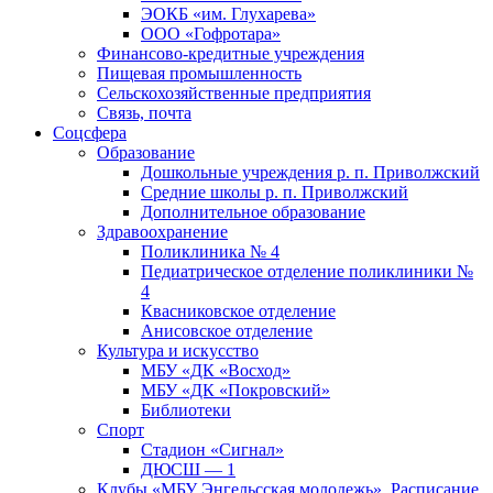
ЭОКБ «им. Глухарева»
ООО «Гофротара»
Финансово-кредитные учреждения
Пищевая промышленность
Сельскохозяйственные предприятия
Связь, почта
Соцсфера
Образование
Дошкольные учреждения р. п. Приволжский
Средние школы р. п. Приволжский
Дополнительное образование
Здравоохранение
Поликлиника № 4
Педиатрическое отделение поликлиники №
4
Квасниковское отделение
Анисовское отделение
Культура и искусство
МБУ «ДК «Восход»
МБУ «ДК «Покровский»
Библиотеки
Спорт
Стадион «Сигнал»
ДЮСШ — 1
Клубы «МБУ Энгельсская молодежь». Расписание