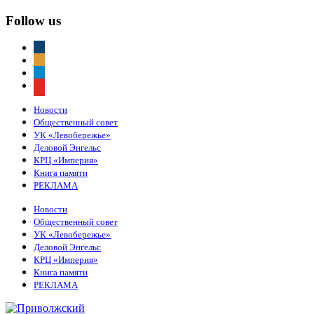
Follow us
vkontakte
odnoklassniki
telegram
youtube
Новости
Общественный совет
УК «Левобережье»
Деловой Энгельс
КРЦ «Империя»
Книга памяти
РЕКЛАМА
Новости
Общественный совет
УК «Левобережье»
Деловой Энгельс
КРЦ «Империя»
Книга памяти
РЕКЛАМА