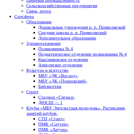
Пищевая промышленность
Сельскохозяйственные предприятия
Связь, почта
Соцсфера
Образование
Дошкольные учреждения р. п. Приволжский
Средние школы р. п. Приволжский
Дополнительное образование
Здравоохранение
Поликлиника № 4
Педиатрическое отделение поликлиники № 4
Квасниковское отделение
Анисовское отделение
Культура и искусство
МБУ «ДК «Восход»
МБУ «ДК «Покровский»
Библиотеки
Спорт
Стадион «Сигнал»
ДЮСШ — 1
Клубы «МБУ Энгельсская молодежь». Расписание
занятий клубов.
СТЦ «Старт»
ПМК «Сатурн»
ПМК «Лагуна»