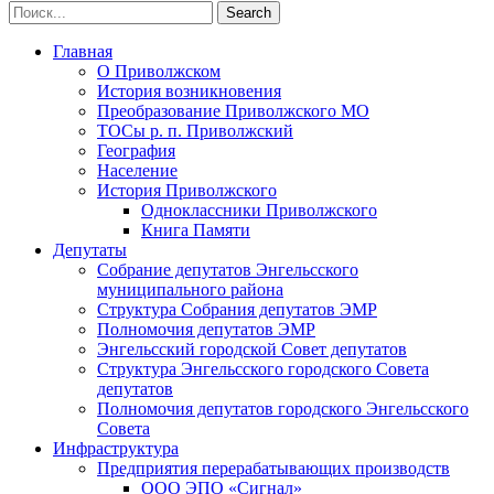
Главная
О Приволжском
История возникновения
Преобразование Приволжского МО
ТОСы р. п. Приволжский
География
Население
История Приволжского
Одноклассники Приволжского
Книга Памяти
Депутаты
Собрание депутатов Энгельсского
муниципального района
Структура Собрания депутатов ЭМР
Полномочия депутатов ЭМР
Энгельсский городской Совет депутатов
Структура Энгельсского городского Совета
депутатов
Полномочия депутатов городского Энгельсского
Совета
Инфраструктура
Предприятия перерабатывающих производств
ООО ЭПО «Сигнал»