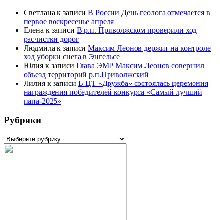
Светлана
к записи
В России День геолога отмечается в
первое воскресенье апреля
Елена
к записи
В р.п. Приволжском проверили ход
расчистки дорог
Людмила
к записи
Максим Леонов держит на контроле
ход уборки снега в Энгельсе
Юлия
к записи
Глава ЭМР Максим Леонов совершил
объезд территорий р.п.Приволжский
Лилия
к записи
В ЦТ «Дружба» состоялась церемония
награждения победителей конкурса «Самый лучший
папа-2025»
Рубрики
Рубрики