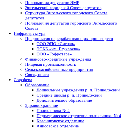
Полномочия депутатов ЭМР
Энгельсский городской Совет депутатов
Структура Энгельсского городского Совета
депутатов
Полномочия депутатов городского Энгельсского
Совета
Инфраструктура
Предприятия перерабатывающих производств
ООО ЭПО «Сигнал»
ЭОКБ «им. Глухарева»
ООО «Гофротара»
Финансово-кредитные учреждения
Пищевая промышленность
Сельскохозяйственные предприятия
Связь, почта
Соцсфера
Образование
Дошкольные учреждения р. п. Приволжский
Средние школы р. п. Приволжский
Дополнительное образование
Здравоохранение
Поликлиника № 4
Педиатрическое отделение поликлиники № 4
Квасниковское отделение
Анисовское отделение