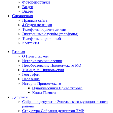
Фоторепортажи
Видео
Видео
Справочная
Правила сайта
4 Отдел полиции
Телефоны горячие линии
Экстренные службы (телефоны)
Телефоны справочной
Контакты
Главная
О Приволжском
История возникновения
Преобразование Приволжского МО
ТОСы р. п. Приволжский
География
Население
История Приволжского
Одноклассники Приволжского
Книга Памяти
Депутаты
Собрание депутатов Энгельсского муниципального
района
Структура Собрания депутатов ЭМР