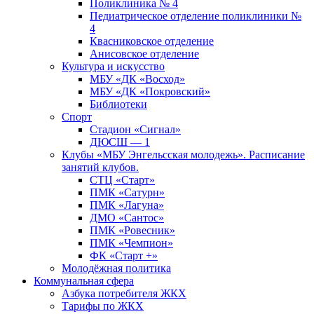
Поликлиника № 4
Педиатрическое отделение поликлиники №
4
Квасниковское отделение
Анисовское отделение
Культура и искусство
МБУ «ДК «Восход»
МБУ «ДК «Покровский»
Библиотеки
Спорт
Стадион «Сигнал»
ДЮСШ — 1
Клубы «МБУ Энгельсская молодежь». Расписание
занятий клубов.
СТЦ «Старт»
ПМК «Сатурн»
ПМК «Лагуна»
ДМО «Сантос»
ПМК «Ровесник»
ПМК «Чемпион»
ФК «Старт +»
Молодёжная политика
Коммунальная сфера
Азбука потребителя ЖКХ
Тарифы по ЖКХ