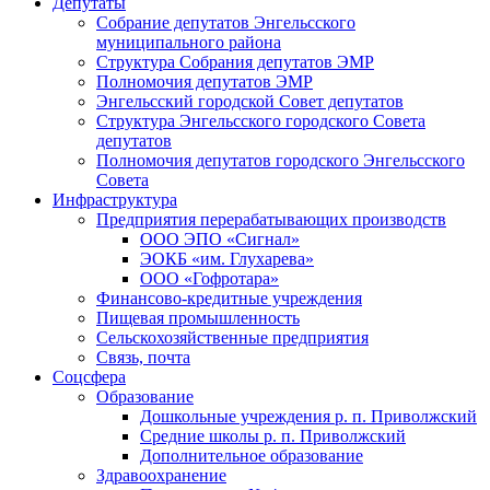
Депутаты
Собрание депутатов Энгельсского
муниципального района
Структура Собрания депутатов ЭМР
Полномочия депутатов ЭМР
Энгельсский городской Совет депутатов
Структура Энгельсского городского Совета
депутатов
Полномочия депутатов городского Энгельсского
Совета
Инфраструктура
Предприятия перерабатывающих производств
ООО ЭПО «Сигнал»
ЭОКБ «им. Глухарева»
ООО «Гофротара»
Финансово-кредитные учреждения
Пищевая промышленность
Сельскохозяйственные предприятия
Связь, почта
Соцсфера
Образование
Дошкольные учреждения р. п. Приволжский
Средние школы р. п. Приволжский
Дополнительное образование
Здравоохранение