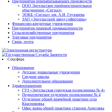
Предприятия перерабатывающих производств
ООО Энгельсское приборостроительное
объединение «Сигнал»
ЭОКБ «Сигнал» им. А.И. Глухарева
ЗАО «Энгельсский завод гофротары»
Финансово-кредитные учреждения
Предприятия пищевой промышленности
Сельскохозяйственные предприятия
Торговые предприятия
Связь, почта
Соцсфера
Образование
Детские дошкольные учреждения
Средние школы
Дополнительное образование
Здравоохранение
ГУЗ «Энгельсская городская поликлиника № 4»
Педиатрическое отделение поликлиники № 4
Отделение общей врачебной практики села
Квасниковка
Офис врача общей практики станции Анисовка