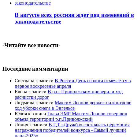
В августе всех россиян ждет ряд изменений в
законодательстве
-Читайте все новости-
Последние комментарии
Светлана
к записи
В России День геолога отмечается в
первое воскресенье апреля
Елена
к записи
В р.п. Приволжском проверили ход
расчистки дорог
Людмила
к записи
Максим Леонов держит на контроле
ход уборки снега в Энгельсе
Юлия
к записи
Глава ЭМР Максим Леонов совершил
объезд территорий р.п.Приволжский
Лилия
к записи
В ЦТ «Дружба» состоялась церемония
награждения победителей конкурса «Самый лучший
папа-2025»