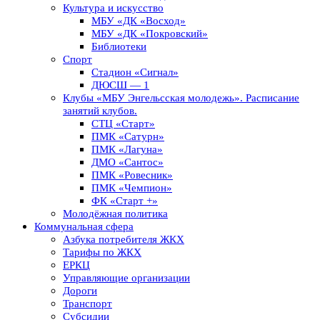
Культура и искусство
МБУ «ДК «Восход»
МБУ «ДК «Покровский»
Библиотеки
Спорт
Стадион «Сигнал»
ДЮСШ — 1
Клубы «МБУ Энгельсская молодежь». Расписание
занятий клубов.
СТЦ «Старт»
ПМК «Сатурн»
ПМК «Лагуна»
ДМО «Сантос»
ПМК «Ровесник»
ПМК «Чемпион»
ФК «Старт +»
Молодёжная политика
Коммунальная сфера
Азбука потребителя ЖКХ
Тарифы по ЖКХ
ЕРКЦ
Управляющие организации
Дороги
Транспорт
Субсидии