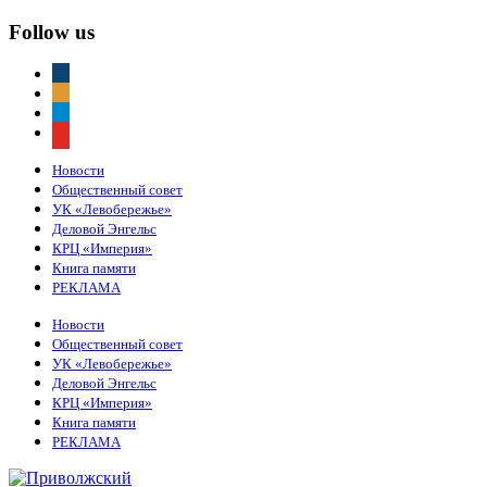
Follow us
vkontakte
odnoklassniki
telegram
youtube
Новости
Общественный совет
УК «Левобережье»
Деловой Энгельс
КРЦ «Империя»
Книга памяти
РЕКЛАМА
Новости
Общественный совет
УК «Левобережье»
Деловой Энгельс
КРЦ «Империя»
Книга памяти
РЕКЛАМА