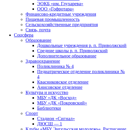
ЭОКБ «им. Глухарева»
ООО «Гофротара»
Финансово-кредитные учреждения
Пищевая промышленность
Сельскохозяйственные предприятия
Связь, почта
Соцсфера
Образование
Дошкольные учреждения р. п. Приволжский
Средние школы р. п. Приволжский
Дополнительное образование
Здравоохранение
Поликлиника № 4
Педиатрическое отделение поликлиники №
4
Квасниковское отделение
Анисовское отделение
Культура и искусство
МБУ «ДК «Восход»
МБУ «ДК «Покровский»
Библиотеки
Спорт
Стадион «Сигнал»
ДЮСШ — 1
Клубы «МБУ Энгельсская молодежь». Расписание