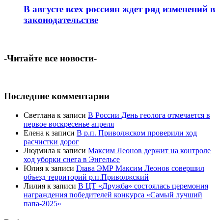
В августе всех россиян ждет ряд изменений в
законодательстве
-Читайте все новости-
Последние комментарии
Светлана
к записи
В России День геолога отмечается в
первое воскресенье апреля
Елена
к записи
В р.п. Приволжском проверили ход
расчистки дорог
Людмила
к записи
Максим Леонов держит на контроле
ход уборки снега в Энгельсе
Юлия
к записи
Глава ЭМР Максим Леонов совершил
объезд территорий р.п.Приволжский
Лилия
к записи
В ЦТ «Дружба» состоялась церемония
награждения победителей конкурса «Самый лучший
папа-2025»