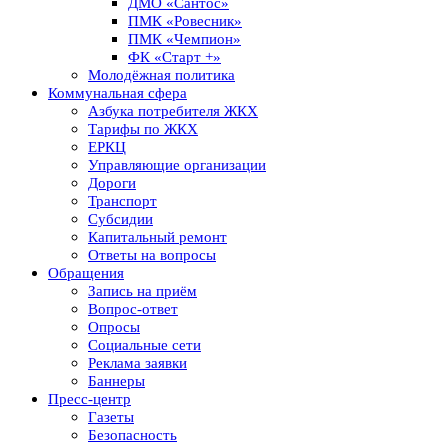
ДМО «Сантос»
ПМК «Ровесник»
ПМК «Чемпион»
ФК «Старт +»
Молодёжная политика
Коммунальная сфера
Азбука потребителя ЖКХ
Тарифы по ЖКХ
ЕРКЦ
Управляющие организации
Дороги
Транспорт
Субсидии
Капитальный ремонт
Ответы на вопросы
Обращения
Запись на приём
Вопрос-ответ
Опросы
Социальные сети
Реклама заявки
Баннеры
Пресс-центр
Газеты
Безопасность