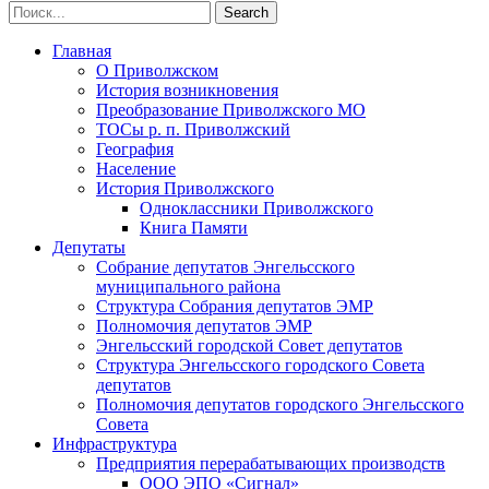
Главная
О Приволжском
История возникновения
Преобразование Приволжского МО
ТОСы р. п. Приволжский
География
Население
История Приволжского
Одноклассники Приволжского
Книга Памяти
Депутаты
Собрание депутатов Энгельсского
муниципального района
Структура Собрания депутатов ЭМР
Полномочия депутатов ЭМР
Энгельсский городской Совет депутатов
Структура Энгельсского городского Совета
депутатов
Полномочия депутатов городского Энгельсского
Совета
Инфраструктура
Предприятия перерабатывающих производств
ООО ЭПО «Сигнал»