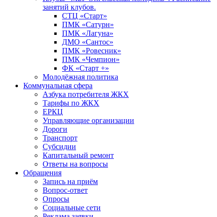
занятий клубов.
СТЦ «Старт»
ПМК «Сатурн»
ПМК «Лагуна»
ДМО «Сантос»
ПМК «Ровесник»
ПМК «Чемпион»
ФК «Старт +»
Молодёжная политика
Коммунальная сфера
Азбука потребителя ЖКХ
Тарифы по ЖКХ
ЕРКЦ
Управляющие организации
Дороги
Транспорт
Субсидии
Капитальный ремонт
Ответы на вопросы
Обращения
Запись на приём
Вопрос-ответ
Опросы
Социальные сети
Реклама заявки