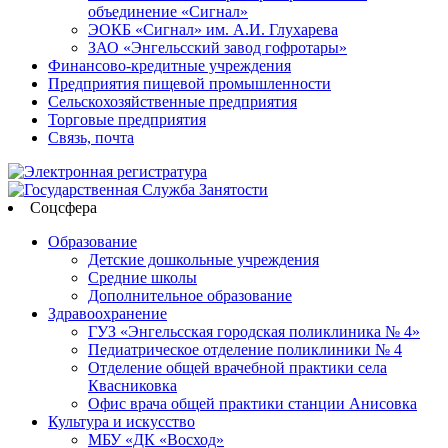
объединение «Сигнал»
ЭОКБ «Сигнал» им. А.И. Глухарева
ЗАО «Энгельсский завод гофротары»
Финансово-кредитные учреждения
Предприятия пищевой промышленности
Сельскохозяйственные предприятия
Торговые предприятия
Связь, почта
Соцсфера
Образование
Детские дошкольные учреждения
Средние школы
Дополнительное образование
Здравоохранение
ГУЗ «Энгельсская городская поликлиника № 4»
Педиатрическое отделение поликлиники № 4
Отделение общей врачебной практики села
Квасниковка
Офис врача общей практики станции Анисовка
Культура и искусство
МБУ «ДК «Восход»