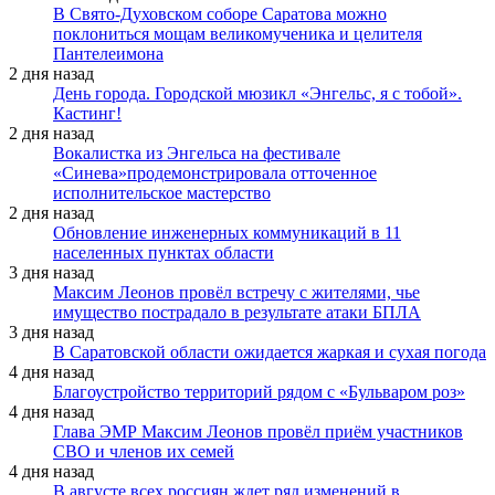
В Свято-Духовском соборе Саратова можно
поклониться мощам великомученика и целителя
Пантелеимона
2 дня назад
День города. Городской мюзикл «Энгельс, я с тобой».
Кастинг!
2 дня назад
Вокалистка из Энгельса на фестивале
«Синева»продемонстрировала отточенное
исполнительское мастерство
2 дня назад
Обновление инженерных коммуникаций в 11
населенных пунктах области
3 дня назад
Максим Леонов провёл встречу с жителями, чье
имущество пострадало в результате атаки БПЛА
3 дня назад
В Саратовской области ожидается жаркая и сухая погода
4 дня назад
Благоустройство территорий рядом с «Бульваром роз»
4 дня назад
Глава ЭМР Максим Леонов провёл приём участников
СВО и членов их семей
4 дня назад
В августе всех россиян ждет ряд изменений в