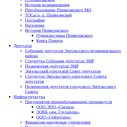
История возникновения
Преобразование Приволжского МО
ТОСы р. п. Приволжский
География
Население
История Приволжского
Одноклассники Приволжского
Книга Памяти
Депутаты
Собрание депутатов Энгельсского муниципального
района
Структура Собрания депутатов ЭМР
Полномочия депутатов ЭМР
Энгельсский городской Совет депутатов
Структура Энгельсского городского Совета
депутатов
Полномочия депутатов городского Энгельсского
Совета
Инфраструктура
Предприятия перерабатывающих производств
ООО ЭПО «Сигнал»
ЭОКБ «им. Глухарева»
ООО «Гофротара»
Финансово-кредитные учреждения