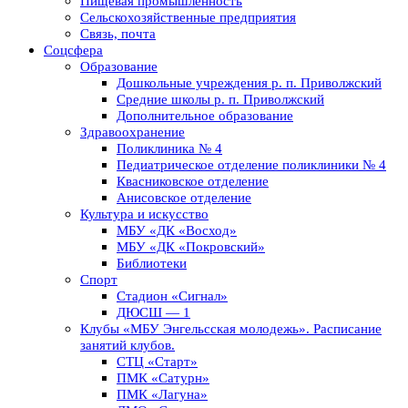
Пищевая промышленность
Сельскохозяйственные предприятия
Связь, почта
Соцсфера
Образование
Дошкольные учреждения р. п. Приволжский
Средние школы р. п. Приволжский
Дополнительное образование
Здравоохранение
Поликлиника № 4
Педиатрическое отделение поликлиники № 4
Квасниковское отделение
Анисовское отделение
Культура и искусство
МБУ «ДК «Восход»
МБУ «ДК «Покровский»
Библиотеки
Спорт
Стадион «Сигнал»
ДЮСШ — 1
Клубы «МБУ Энгельсская молодежь». Расписание
занятий клубов.
СТЦ «Старт»
ПМК «Сатурн»
ПМК «Лагуна»