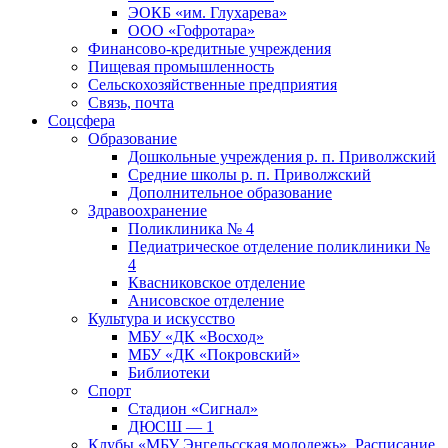
ЭОКБ «им. Глухарева»
ООО «Гофротара»
Финансово-кредитные учреждения
Пищевая промышленность
Сельскохозяйственные предприятия
Связь, почта
Соцсфера
Образование
Дошкольные учреждения р. п. Приволжский
Средние школы р. п. Приволжский
Дополнительное образование
Здравоохранение
Поликлиника № 4
Педиатрическое отделение поликлиники №
4
Квасниковское отделение
Анисовское отделение
Культура и искусство
МБУ «ДК «Восход»
МБУ «ДК «Покровский»
Библиотеки
Спорт
Стадион «Сигнал»
ДЮСШ — 1
Клубы «МБУ Энгельсская молодежь». Расписание