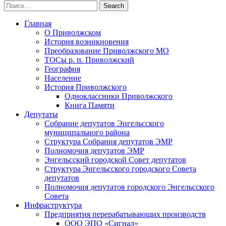
Главная
О Приволжском
История возникновения
Преобразование Приволжского МО
ТОСы р. п. Приволжский
География
Население
История Приволжского
Одноклассники Приволжского
Книга Памяти
Депутаты
Собрание депутатов Энгельсского
муниципального района
Структура Собрания депутатов ЭМР
Полномочия депутатов ЭМР
Энгельсский городской Совет депутатов
Структура Энгельсского городского Совета
депутатов
Полномочия депутатов городского Энгельсского
Совета
Инфраструктура
Предприятия перерабатывающих производств
ООО ЭПО «Сигнал»