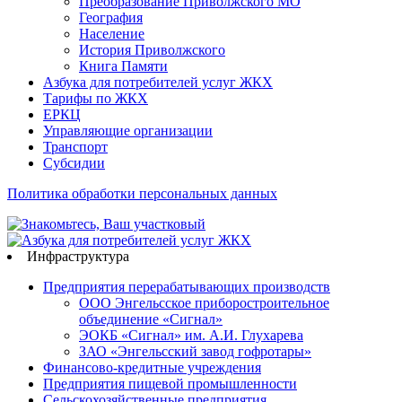
Преобразование Приволжского МО
География
Население
История Приволжского
Книга Памяти
Азбука для потребителей услуг ЖКХ
Тарифы по ЖКХ
ЕРКЦ
Управляющие организации
Транспорт
Субсидии
Политика обработки персональных данных
Инфраструктура
Предприятия перерабатывающих производств
ООО Энгельсское приборостроительное
объединение «Сигнал»
ЭОКБ «Сигнал» им. А.И. Глухарева
ЗАО «Энгельсский завод гофротары»
Финансово-кредитные учреждения
Предприятия пищевой промышленности
Сельскохозяйственные предприятия