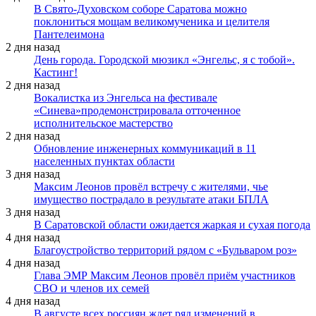
В Свято-Духовском соборе Саратова можно
поклониться мощам великомученика и целителя
Пантелеимона
2 дня назад
День города. Городской мюзикл «Энгельс, я с тобой».
Кастинг!
2 дня назад
Вокалистка из Энгельса на фестивале
«Синева»продемонстрировала отточенное
исполнительское мастерство
2 дня назад
Обновление инженерных коммуникаций в 11
населенных пунктах области
3 дня назад
Максим Леонов провёл встречу с жителями, чье
имущество пострадало в результате атаки БПЛА
3 дня назад
В Саратовской области ожидается жаркая и сухая погода
4 дня назад
Благоустройство территорий рядом с «Бульваром роз»
4 дня назад
Глава ЭМР Максим Леонов провёл приём участников
СВО и членов их семей
4 дня назад
В августе всех россиян ждет ряд изменений в