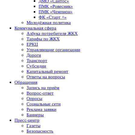
ДМО «Сантос»
ПМК «Ровесник»
ПМК «Чемпион»
ФК «Старт +»
Молодёжная политика
Коммунальная сфера
Азбука потребителя ЖКХ
Тарифы по ЖКХ
ЕРКЦ
Управляющие организации
Дороги
Транспорт
Субсидии
Капитальный ремонт
Ответы на вопросы
Обращения
Запись на приём
Вопрос-ответ
Опросы
Социальные сети
Реклама заявки
Баннеры
Пресс-центр
Газеты
Безопасность