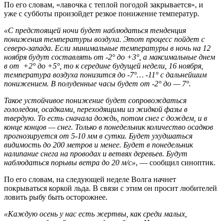
По его словам, «лавочка с теплой погодой закрывается», и
уже с субботы произойдет резкое понижение температур.
«С предстоящей ночи будет наблюдаться тенденция
понижения температуры воздуха. Этот процесс пойдет с
северо-запада. Если минимальные температуры в ночь на 12
ноября будут составлять от -2° до +3°, а максимальные днем
в от +2° до +5°, то к середине будущей недели, 16 ноября,
температура воздуха понизится до -7°… -11° с дальнейшим
понижением. В полуденные часы будет от -2° до — 7°.
Такое устойчивое понижение будет сопровождаться
гололедом, осадками, переходящими из жидкой фазы в
твердую. То есть сначала дождь, потом снег с дождем, и в
конце концов — снег. Только в понедельник количество осадков
прогнозируется от 5-10 мм в сутки. Будет ухудшаться
видимость до 200 метров и менее. Будет в понедельник
налипание снега на проводах и ветвях деревьев. Будут
наблюдаться порывы ветра до 20 м/c»
, — сообщил синоптик.
По его словам, на следующей неделе Волга начнет
покрываться коркой льда. В связи с этим он просит любителей
ловить рыбу быть осторожнее.
«Каждую осень у нас есть жертвы, как среди малых,