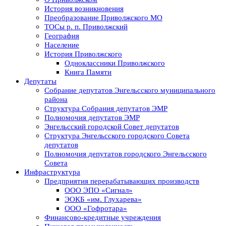
История возникновения
Преобразование Приволжского МО
ТОСы р. п. Приволжский
География
Население
История Приволжского
Одноклассники Приволжского
Книга Памяти
Депутаты
Собрание депутатов Энгельсского муниципального
района
Структура Собрания депутатов ЭМР
Полномочия депутатов ЭМР
Энгельсский городской Совет депутатов
Структура Энгельсского городского Совета
депутатов
Полномочия депутатов городского Энгельсского
Совета
Инфраструктура
Предприятия перерабатывающих производств
ООО ЭПО «Сигнал»
ЭОКБ «им. Глухарева»
ООО «Гофротара»
Финансово-кредитные учреждения