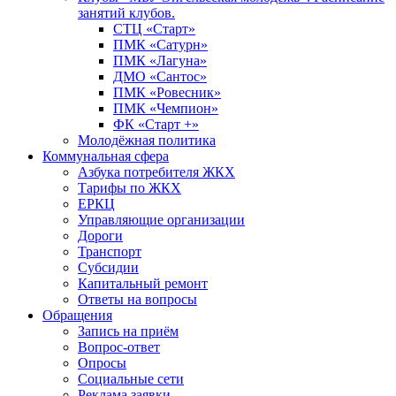
занятий клубов.
СТЦ «Старт»
ПМК «Сатурн»
ПМК «Лагуна»
ДМО «Сантос»
ПМК «Ровесник»
ПМК «Чемпион»
ФК «Старт +»
Молодёжная политика
Коммунальная сфера
Азбука потребителя ЖКХ
Тарифы по ЖКХ
ЕРКЦ
Управляющие организации
Дороги
Транспорт
Субсидии
Капитальный ремонт
Ответы на вопросы
Обращения
Запись на приём
Вопрос-ответ
Опросы
Социальные сети
Реклама заявки