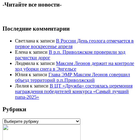
-Читайте все новости-
Последние комментарии
Светлана
к записи
В России День геолога отмечается в
первое воскресенье апреля
Елена
к записи
В р.п. Приволжском проверили ход
расчистки дорог
Людмила
к записи
Максим Леонов держит на контроле
ход уборки снега в Энгельсе
Юлия
к записи
Глава ЭМР Максим Леонов совершил
объезд территорий р.п.Приволжский
Лилия
к записи
В ЦТ «Дружба» состоялась церемония
награждения победителей конкурса «Самый лучший
папа-2025»
Рубрики
Рубрики