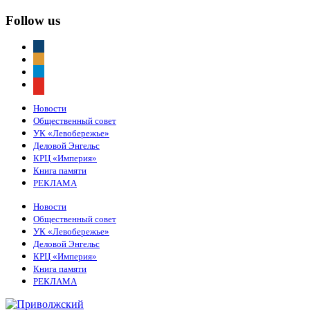
Follow us
vkontakte
odnoklassniki
telegram
youtube
Новости
Общественный совет
УК «Левобережье»
Деловой Энгельс
КРЦ «Империя»
Книга памяти
РЕКЛАМА
Новости
Общественный совет
УК «Левобережье»
Деловой Энгельс
КРЦ «Империя»
Книга памяти
РЕКЛАМА