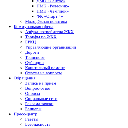
ДМО «Сантос»
ПМК «Ровесник»
ПМК «Чемпион»
ФК «Старт +»
Молодёжная политика
Коммунальная сфера
Азбука потребителя ЖКХ
Тарифы по ЖКХ
ЕРКЦ
Управляющие организации
Дороги
Транспорт
Субсидии
Капитальный ремонт
Ответы на вопросы
Обращения
Запись на приём
Вопрос-ответ
Опросы
Социальные сети
Реклама заявки
Баннеры
Пресс-центр
Газеты
Безопасность