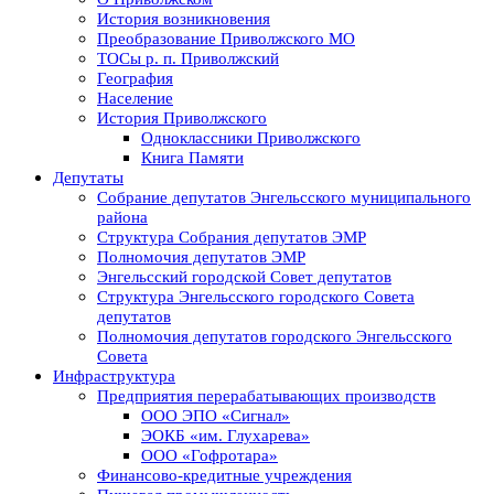
История возникновения
Преобразование Приволжского МО
ТОСы р. п. Приволжский
География
Население
История Приволжского
Одноклассники Приволжского
Книга Памяти
Депутаты
Собрание депутатов Энгельсского муниципального
района
Структура Собрания депутатов ЭМР
Полномочия депутатов ЭМР
Энгельсский городской Совет депутатов
Структура Энгельсского городского Совета
депутатов
Полномочия депутатов городского Энгельсского
Совета
Инфраструктура
Предприятия перерабатывающих производств
ООО ЭПО «Сигнал»
ЭОКБ «им. Глухарева»
ООО «Гофротара»
Финансово-кредитные учреждения