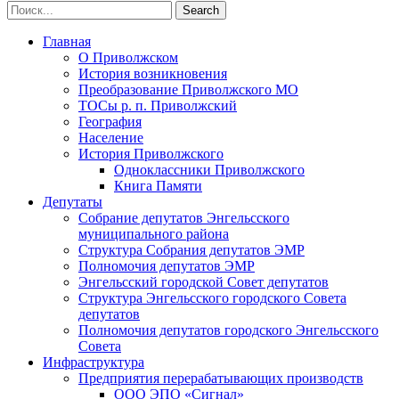
Главная
О Приволжском
История возникновения
Преобразование Приволжского МО
ТОСы р. п. Приволжский
География
Население
История Приволжского
Одноклассники Приволжского
Книга Памяти
Депутаты
Собрание депутатов Энгельсского
муниципального района
Структура Собрания депутатов ЭМР
Полномочия депутатов ЭМР
Энгельсский городской Совет депутатов
Структура Энгельсского городского Совета
депутатов
Полномочия депутатов городского Энгельсского
Совета
Инфраструктура
Предприятия перерабатывающих производств
ООО ЭПО «Сигнал»