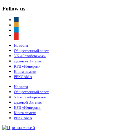
Follow us
vkontakte
odnoklassniki
telegram
youtube
Новости
Общественный совет
УК «Левобережье»
Деловой Энгельс
КРЦ «Империя»
Книга памяти
РЕКЛАМА
Новости
Общественный совет
УК «Левобережье»
Деловой Энгельс
КРЦ «Империя»
Книга памяти
РЕКЛАМА