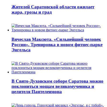
Жителей Саратовской области ожидает
жара, грозы и град
Вячеслав Максюта. «Сильнейший человек
России». Тренировка в новом фитнес-парке
Энгельса
В Свято-Духовском соборе Саратова можно
поклониться мощам великомученика и
целителя Пантелеимона