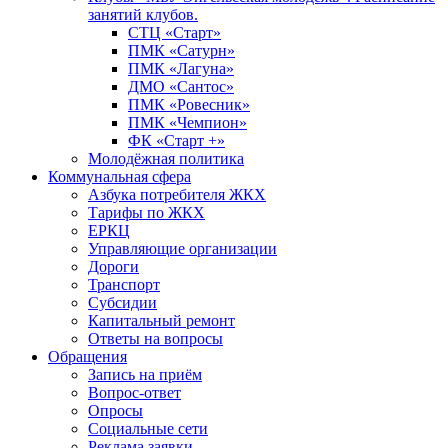
занятий клубов.
СТЦ «Старт»
ПМК «Сатурн»
ПМК «Лагуна»
ДМО «Сантос»
ПМК «Ровесник»
ПМК «Чемпион»
ФК «Старт +»
Молодёжная политика
Коммунальная сфера
Азбука потребителя ЖКХ
Тарифы по ЖКХ
ЕРКЦ
Управляющие организации
Дороги
Транспорт
Субсидии
Капитальный ремонт
Ответы на вопросы
Обращения
Запись на приём
Вопрос-ответ
Опросы
Социальные сети
Реклама заявки