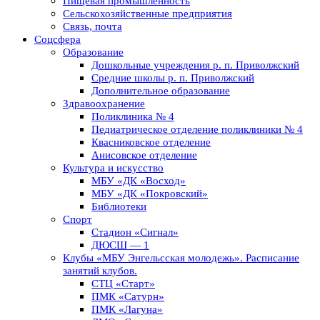
Пищевая промышленность
Сельскохозяйственные предприятия
Связь, почта
Соцсфера
Образование
Дошкольные учреждения р. п. Приволжский
Средние школы р. п. Приволжский
Дополнительное образование
Здравоохранение
Поликлиника № 4
Педиатрическое отделение поликлиники № 4
Квасниковское отделение
Анисовское отделение
Культура и искусство
МБУ «ДК «Восход»
МБУ «ДК «Покровский»
Библиотеки
Спорт
Стадион «Сигнал»
ДЮСШ — 1
Клубы «МБУ Энгельсская молодежь». Расписание
занятий клубов.
СТЦ «Старт»
ПМК «Сатурн»
ПМК «Лагуна»