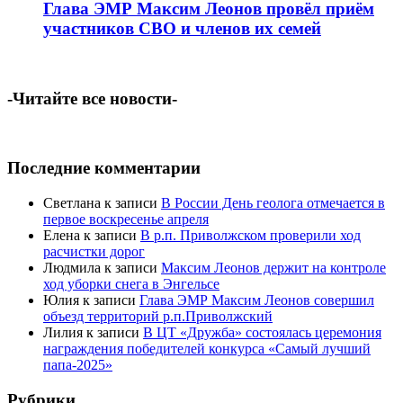
Глава ЭМР Максим Леонов провёл приём
участников СВО и членов их семей
-Читайте все новости-
Последние комментарии
Светлана
к записи
В России День геолога отмечается в
первое воскресенье апреля
Елена
к записи
В р.п. Приволжском проверили ход
расчистки дорог
Людмила
к записи
Максим Леонов держит на контроле
ход уборки снега в Энгельсе
Юлия
к записи
Глава ЭМР Максим Леонов совершил
объезд территорий р.п.Приволжский
Лилия
к записи
В ЦТ «Дружба» состоялась церемония
награждения победителей конкурса «Самый лучший
папа-2025»
Рубрики