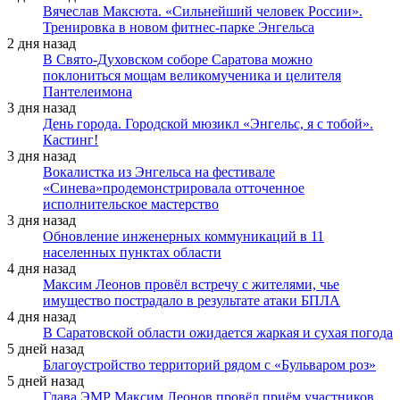
Вячеслав Максюта. «Сильнейший человек России».
Тренировка в новом фитнес-парке Энгельса
2 дня назад
В Свято-Духовском соборе Саратова можно
поклониться мощам великомученика и целителя
Пантелеимона
3 дня назад
День города. Городской мюзикл «Энгельс, я с тобой».
Кастинг!
3 дня назад
Вокалистка из Энгельса на фестивале
«Синева»продемонстрировала отточенное
исполнительское мастерство
3 дня назад
Обновление инженерных коммуникаций в 11
населенных пунктах области
4 дня назад
Максим Леонов провёл встречу с жителями, чье
имущество пострадало в результате атаки БПЛА
4 дня назад
В Саратовской области ожидается жаркая и сухая погода
5 дней назад
Благоустройство территорий рядом с «Бульваром роз»
5 дней назад
Глава ЭМР Максим Леонов провёл приём участников