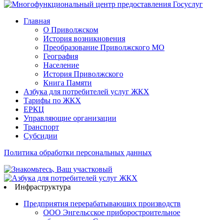
Главная
О Приволжском
История возникновения
Преобразование Приволжского МО
География
Население
История Приволжского
Книга Памяти
Азбука для потребителей услуг ЖКХ
Тарифы по ЖКХ
ЕРКЦ
Управляющие организации
Транспорт
Субсидии
Политика обработки персональных данных
Инфраструктура
Предприятия перерабатывающих производств
ООО Энгельсское приборостроительное