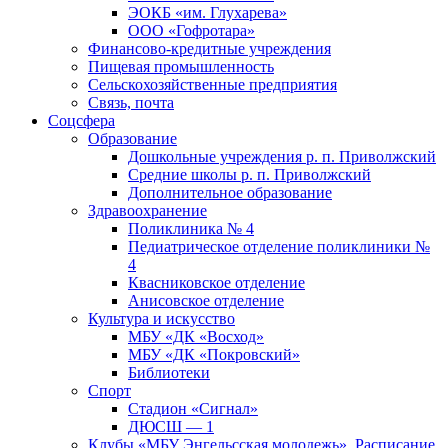
ЭОКБ «им. Глухарева»
ООО «Гофротара»
Финансово-кредитные учреждения
Пищевая промышленность
Сельскохозяйственные предприятия
Связь, почта
Соцсфера
Образование
Дошкольные учреждения р. п. Приволжский
Средние школы р. п. Приволжский
Дополнительное образование
Здравоохранение
Поликлиника № 4
Педиатрическое отделение поликлиники №
4
Квасниковское отделение
Анисовское отделение
Культура и искусство
МБУ «ДК «Восход»
МБУ «ДК «Покровский»
Библиотеки
Спорт
Стадион «Сигнал»
ДЮСШ — 1
Клубы «МБУ Энгельсская молодежь». Расписание