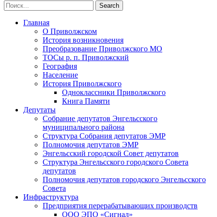
Главная
О Приволжском
История возникновения
Преобразование Приволжского МО
ТОСы р. п. Приволжский
География
Население
История Приволжского
Одноклассники Приволжского
Книга Памяти
Депутаты
Собрание депутатов Энгельсского
муниципального района
Структура Собрания депутатов ЭМР
Полномочия депутатов ЭМР
Энгельсский городской Совет депутатов
Структура Энгельсского городского Совета
депутатов
Полномочия депутатов городского Энгельсского
Совета
Инфраструктура
Предприятия перерабатывающих производств
ООО ЭПО «Сигнал»