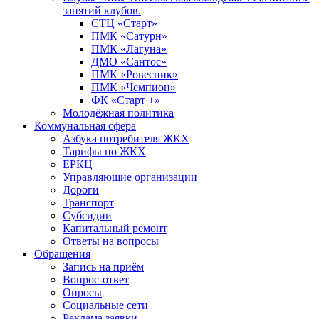
занятий клубов.
СТЦ «Старт»
ПМК «Сатурн»
ПМК «Лагуна»
ДМО «Сантос»
ПМК «Ровесник»
ПМК «Чемпион»
ФК «Старт +»
Молодёжная политика
Коммунальная сфера
Азбука потребителя ЖКХ
Тарифы по ЖКХ
ЕРКЦ
Управляющие организации
Дороги
Транспорт
Субсидии
Капитальный ремонт
Ответы на вопросы
Обращения
Запись на приём
Вопрос-ответ
Опросы
Социальные сети
Реклама заявки