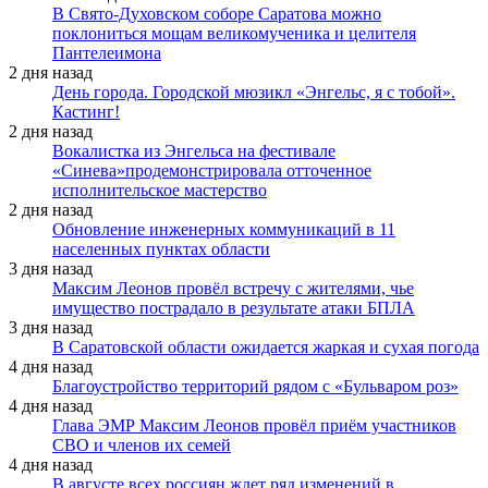
В Свято-Духовском соборе Саратова можно
поклониться мощам великомученика и целителя
Пантелеимона
2 дня назад
День города. Городской мюзикл «Энгельс, я с тобой».
Кастинг!
2 дня назад
Вокалистка из Энгельса на фестивале
«Синева»продемонстрировала отточенное
исполнительское мастерство
2 дня назад
Обновление инженерных коммуникаций в 11
населенных пунктах области
3 дня назад
Максим Леонов провёл встречу с жителями, чье
имущество пострадало в результате атаки БПЛА
3 дня назад
В Саратовской области ожидается жаркая и сухая погода
4 дня назад
Благоустройство территорий рядом с «Бульваром роз»
4 дня назад
Глава ЭМР Максим Леонов провёл приём участников
СВО и членов их семей
4 дня назад
В августе всех россиян ждет ряд изменений в