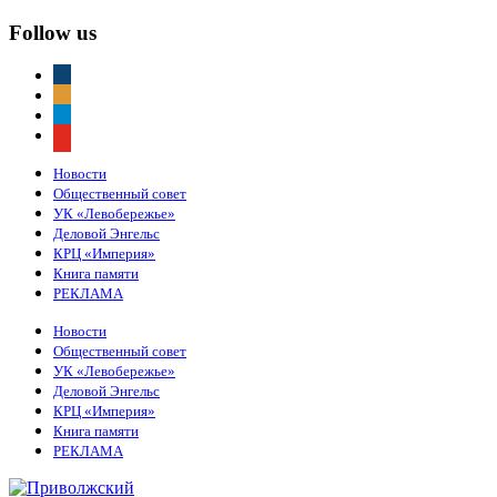
Follow us
vkontakte
odnoklassniki
telegram
youtube
Новости
Общественный совет
УК «Левобережье»
Деловой Энгельс
КРЦ «Империя»
Книга памяти
РЕКЛАМА
Новости
Общественный совет
УК «Левобережье»
Деловой Энгельс
КРЦ «Империя»
Книга памяти
РЕКЛАМА