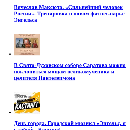
Вячеслав Максюта. «Сильнейший человек
России». Тренировка в новом фитнес-парке
Энгельса
В Свято-Духовском соборе Саратова можно
поклониться мощам великомученика и
целителя Пантелеимона
День города. Городской мюзикл «Энгельс, я
с тобой». Кастинг!