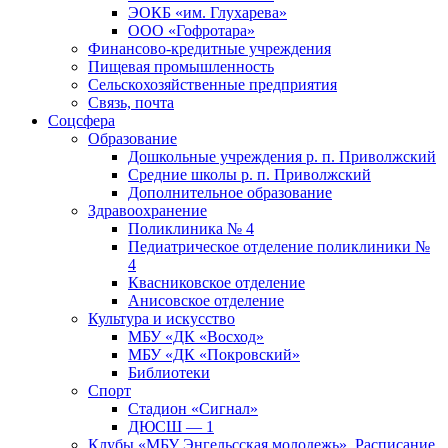
ЭОКБ «им. Глухарева»
ООО «Гофротара»
Финансово-кредитные учреждения
Пищевая промышленность
Сельскохозяйственные предприятия
Связь, почта
Соцсфера
Образование
Дошкольные учреждения р. п. Приволжский
Средние школы р. п. Приволжский
Дополнительное образование
Здравоохранение
Поликлиника № 4
Педиатрическое отделение поликлиники №
4
Квасниковское отделение
Анисовское отделение
Культура и искусство
МБУ «ДК «Восход»
МБУ «ДК «Покровский»
Библиотеки
Спорт
Стадион «Сигнал»
ДЮСШ — 1
Клубы «МБУ Энгельсская молодежь». Расписание