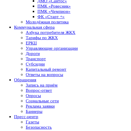
ДМО «Сантос»
ПМК «Ровесник»
ПМК «Чемпион»
ФК «Старт +»
Молодёжная политика
Коммунальная сфера
Азбука потребителя ЖКХ
Тарифы по ЖКХ
ЕРКЦ
Управляющие организации
Дороги
Транспорт
Субсидии
Капитальный ремонт
Ответы на вопросы
Обращения
Запись на приём
Вопрос-ответ
Опросы
Социальные сети
Реклама заявки
Баннеры
Пресс-центр
Газеты
Безопасность