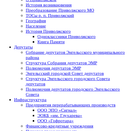
История возникновения
Преобразование Приволжского МО
ТОСы р. п. Приволжский
География
Население
История Приволжского
Одноклассники Приволжского
Книга Памяти
Депутаты
Собрание депутатов Энгельсского муниципального
района
Структура Собрания депутатов ЭМР
Полномочия депутатов ЭМР
Энгельсский городской Совет депутатов
Структура Энгельсского городского Совета
депутатов
Полномочия депутатов городского Энгельсского
Совета
Инфраструктура
Предприятия перерабатывающих производств
ООО ЭПО «Сигнал»
ЭОКБ «им. Глухарева»
ООО «Гофротара»
Финансово-кредитные учреждения