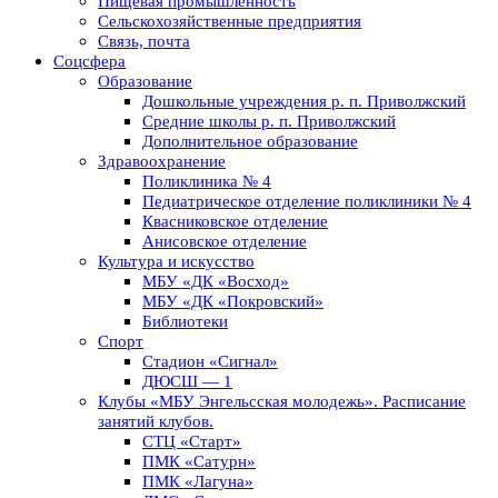
Пищевая промышленность
Сельскохозяйственные предприятия
Связь, почта
Соцсфера
Образование
Дошкольные учреждения р. п. Приволжский
Средние школы р. п. Приволжский
Дополнительное образование
Здравоохранение
Поликлиника № 4
Педиатрическое отделение поликлиники № 4
Квасниковское отделение
Анисовское отделение
Культура и искусство
МБУ «ДК «Восход»
МБУ «ДК «Покровский»
Библиотеки
Спорт
Стадион «Сигнал»
ДЮСШ — 1
Клубы «МБУ Энгельсская молодежь». Расписание
занятий клубов.
СТЦ «Старт»
ПМК «Сатурн»
ПМК «Лагуна»