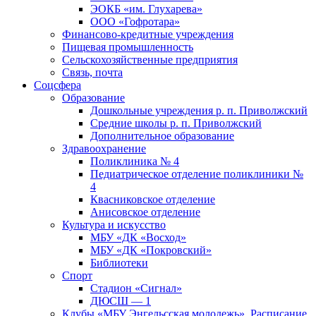
ЭОКБ «им. Глухарева»
ООО «Гофротара»
Финансово-кредитные учреждения
Пищевая промышленность
Сельскохозяйственные предприятия
Связь, почта
Соцсфера
Образование
Дошкольные учреждения р. п. Приволжский
Средние школы р. п. Приволжский
Дополнительное образование
Здравоохранение
Поликлиника № 4
Педиатрическое отделение поликлиники №
4
Квасниковское отделение
Анисовское отделение
Культура и искусство
МБУ «ДК «Восход»
МБУ «ДК «Покровский»
Библиотеки
Спорт
Стадион «Сигнал»
ДЮСШ — 1
Клубы «МБУ Энгельсская молодежь». Расписание