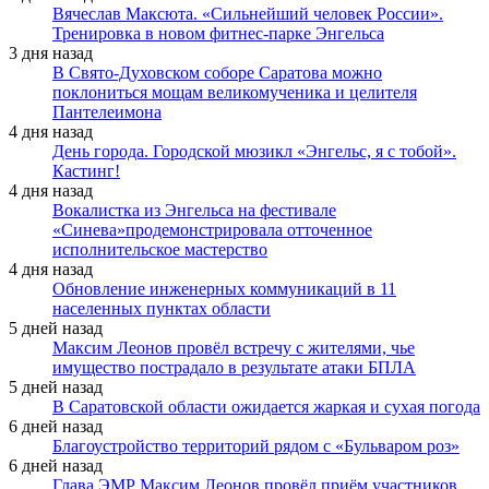
Вячеслав Максюта. «Сильнейший человек России».
Тренировка в новом фитнес-парке Энгельса
3 дня назад
В Свято-Духовском соборе Саратова можно
поклониться мощам великомученика и целителя
Пантелеимона
4 дня назад
День города. Городской мюзикл «Энгельс, я с тобой».
Кастинг!
4 дня назад
Вокалистка из Энгельса на фестивале
«Синева»продемонстрировала отточенное
исполнительское мастерство
4 дня назад
Обновление инженерных коммуникаций в 11
населенных пунктах области
5 дней назад
Максим Леонов провёл встречу с жителями, чье
имущество пострадало в результате атаки БПЛА
5 дней назад
В Саратовской области ожидается жаркая и сухая погода
6 дней назад
Благоустройство территорий рядом с «Бульваром роз»
6 дней назад
Глава ЭМР Максим Леонов провёл приём участников