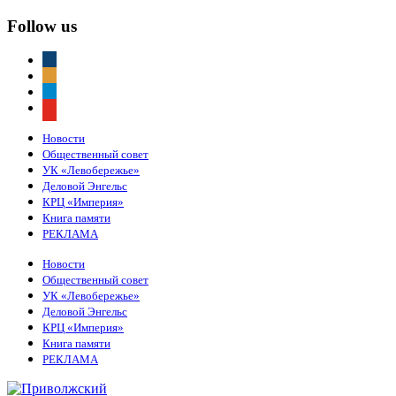
Follow us
vkontakte
odnoklassniki
telegram
youtube
Новости
Общественный совет
УК «Левобережье»
Деловой Энгельс
КРЦ «Империя»
Книга памяти
РЕКЛАМА
Новости
Общественный совет
УК «Левобережье»
Деловой Энгельс
КРЦ «Империя»
Книга памяти
РЕКЛАМА