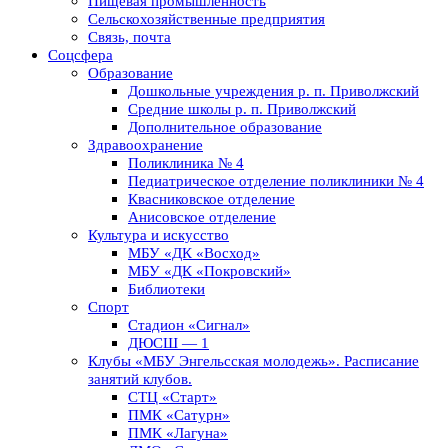
Пищевая промышленность
Сельскохозяйственные предприятия
Связь, почта
Соцсфера
Образование
Дошкольные учреждения р. п. Приволжский
Средние школы р. п. Приволжский
Дополнительное образование
Здравоохранение
Поликлиника № 4
Педиатрическое отделение поликлиники № 4
Квасниковское отделение
Анисовское отделение
Культура и искусство
МБУ «ДК «Восход»
МБУ «ДК «Покровский»
Библиотеки
Спорт
Стадион «Сигнал»
ДЮСШ — 1
Клубы «МБУ Энгельсская молодежь». Расписание
занятий клубов.
СТЦ «Старт»
ПМК «Сатурн»
ПМК «Лагуна»