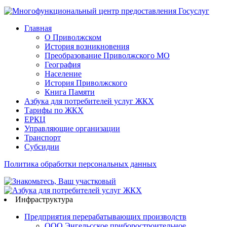
Главная
О Приволжском
История возникновения
Преобразование Приволжского МО
География
Население
История Приволжского
Книга Памяти
Азбука для потребителей услуг ЖКХ
Тарифы по ЖКХ
ЕРКЦ
Управляющие организации
Транспорт
Субсидии
Политика обработки персональных данных
Инфраструктура
Предприятия перерабатывающих производств
ООО Энгельсское приборостроительное