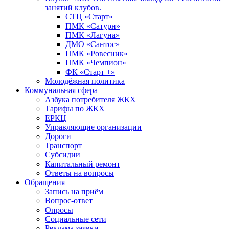
занятий клубов.
СТЦ «Старт»
ПМК «Сатурн»
ПМК «Лагуна»
ДМО «Сантос»
ПМК «Ровесник»
ПМК «Чемпион»
ФК «Старт +»
Молодёжная политика
Коммунальная сфера
Азбука потребителя ЖКХ
Тарифы по ЖКХ
ЕРКЦ
Управляющие организации
Дороги
Транспорт
Субсидии
Капитальный ремонт
Ответы на вопросы
Обращения
Запись на приём
Вопрос-ответ
Опросы
Социальные сети
Реклама заявки