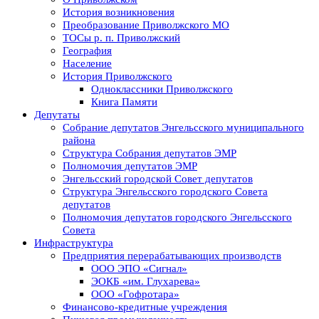
История возникновения
Преобразование Приволжского МО
ТОСы р. п. Приволжский
География
Население
История Приволжского
Одноклассники Приволжского
Книга Памяти
Депутаты
Собрание депутатов Энгельсского муниципального
района
Структура Собрания депутатов ЭМР
Полномочия депутатов ЭМР
Энгельсский городской Совет депутатов
Структура Энгельсского городского Совета
депутатов
Полномочия депутатов городского Энгельсского
Совета
Инфраструктура
Предприятия перерабатывающих производств
ООО ЭПО «Сигнал»
ЭОКБ «им. Глухарева»
ООО «Гофротара»
Финансово-кредитные учреждения