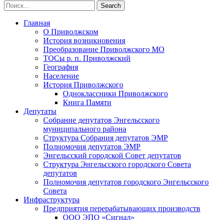
Главная
О Приволжском
История возникновения
Преобразование Приволжского МО
ТОСы р. п. Приволжский
География
Население
История Приволжского
Одноклассники Приволжского
Книга Памяти
Депутаты
Собрание депутатов Энгельсского
муниципального района
Структура Собрания депутатов ЭМР
Полномочия депутатов ЭМР
Энгельсский городской Совет депутатов
Структура Энгельсского городского Совета
депутатов
Полномочия депутатов городского Энгельсского
Совета
Инфраструктура
Предприятия перерабатывающих производств
ООО ЭПО «Сигнал»