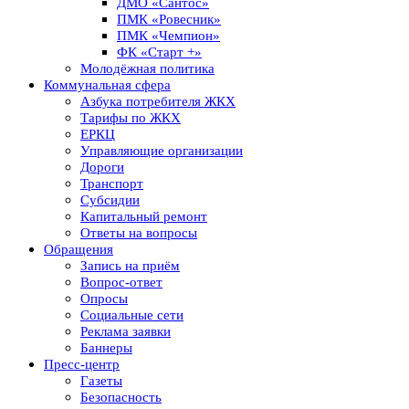
ДМО «Сантос»
ПМК «Ровесник»
ПМК «Чемпион»
ФК «Старт +»
Молодёжная политика
Коммунальная сфера
Азбука потребителя ЖКХ
Тарифы по ЖКХ
ЕРКЦ
Управляющие организации
Дороги
Транспорт
Субсидии
Капитальный ремонт
Ответы на вопросы
Обращения
Запись на приём
Вопрос-ответ
Опросы
Социальные сети
Реклама заявки
Баннеры
Пресс-центр
Газеты
Безопасность