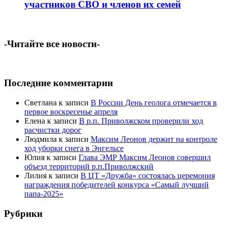
участников СВО и членов их семей
-Читайте все новости-
Последние комментарии
Светлана
к записи
В России День геолога отмечается в
первое воскресенье апреля
Елена
к записи
В р.п. Приволжском проверили ход
расчистки дорог
Людмила
к записи
Максим Леонов держит на контроле
ход уборки снега в Энгельсе
Юлия
к записи
Глава ЭМР Максим Леонов совершил
объезд территорий р.п.Приволжский
Лилия
к записи
В ЦТ «Дружба» состоялась церемония
награждения победителей конкурса «Самый лучший
папа-2025»
Рубрики