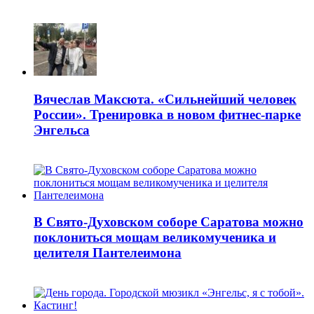
Вячеслав Максюта. «Сильнейший человек
России». Тренировка в новом фитнес-парке
Энгельса
В Свято-Духовском соборе Саратова можно
поклониться мощам великомученика и
целителя Пантелеимона