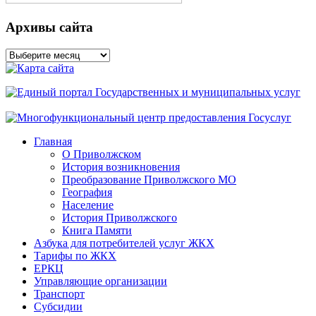
Архивы сайта
Архивы
сайта
Главная
О Приволжском
История возникновения
Преобразование Приволжского МО
География
Население
История Приволжского
Книга Памяти
Азбука для потребителей услуг ЖКХ
Тарифы по ЖКХ
ЕРКЦ
Управляющие организации
Транспорт
Субсидии