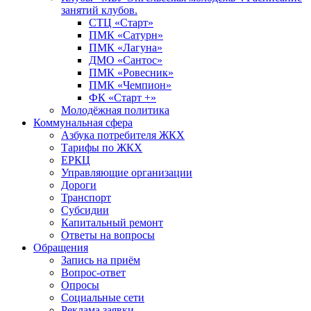
занятий клубов.
СТЦ «Старт»
ПМК «Сатурн»
ПМК «Лагуна»
ДМО «Сантос»
ПМК «Ровесник»
ПМК «Чемпион»
ФК «Старт +»
Молодёжная политика
Коммунальная сфера
Азбука потребителя ЖКХ
Тарифы по ЖКХ
ЕРКЦ
Управляющие организации
Дороги
Транспорт
Субсидии
Капитальный ремонт
Ответы на вопросы
Обращения
Запись на приём
Вопрос-ответ
Опросы
Социальные сети
Реклама заявки