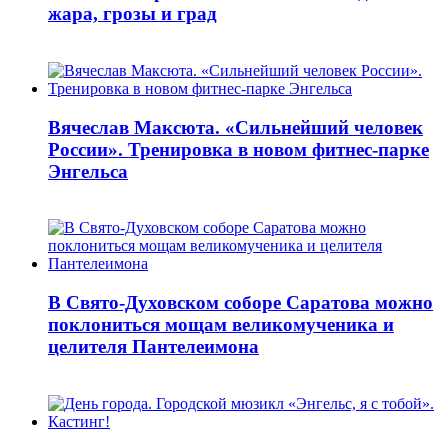
жара, грозы и град
Вячеслав Максюта. «Сильнейший человек
России». Тренировка в новом фитнес-парке
Энгельса
В Свято-Духовском соборе Саратова можно
поклониться мощам великомученика и
целителя Пантелеимона