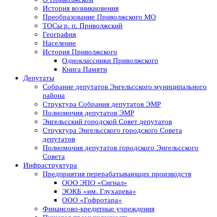
История возникновения
Преобразование Приволжского МО
ТОСы р. п. Приволжский
География
Население
История Приволжского
Одноклассники Приволжского
Книга Памяти
Депутаты
Собрание депутатов Энгельсского муниципального
района
Структура Собрания депутатов ЭМР
Полномочия депутатов ЭМР
Энгельсский городской Совет депутатов
Структура Энгельсского городского Совета
депутатов
Полномочия депутатов городского Энгельсского
Совета
Инфраструктура
Предприятия перерабатывающих производств
ООО ЭПО «Сигнал»
ЭОКБ «им. Глухарева»
ООО «Гофротара»
Финансово-кредитные учреждения