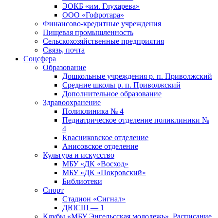
ЭОКБ «им. Глухарева»
ООО «Гофротара»
Финансово-кредитные учреждения
Пищевая промышленность
Сельскохозяйственные предприятия
Связь, почта
Соцсфера
Образование
Дошкольные учреждения р. п. Приволжский
Средние школы р. п. Приволжский
Дополнительное образование
Здравоохранение
Поликлиника № 4
Педиатрическое отделение поликлиники №
4
Квасниковское отделение
Анисовское отделение
Культура и искусство
МБУ «ДК «Восход»
МБУ «ДК «Покровский»
Библиотеки
Спорт
Стадион «Сигнал»
ДЮСШ — 1
Клубы «МБУ Энгельсская молодежь». Расписание