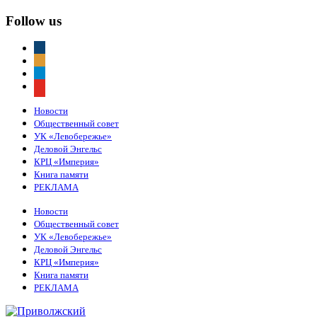
Follow us
vkontakte
odnoklassniki
telegram
youtube
Новости
Общественный совет
УК «Левобережье»
Деловой Энгельс
КРЦ «Империя»
Книга памяти
РЕКЛАМА
Новости
Общественный совет
УК «Левобережье»
Деловой Энгельс
КРЦ «Империя»
Книга памяти
РЕКЛАМА