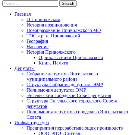
Главная
О Приволжском
История возникновения
Преобразование Приволжского МО
ТОСы р. п. Приволжский
География
Население
История Приволжского
Одноклассники Приволжского
Книга Памяти
Депутаты
Собрание депутатов Энгельсского
муниципального района
Структура Собрания депутатов ЭМР
Полномочия депутатов ЭМР
Энгельсский городской Совет депутатов
Структура Энгельсского городского Совета
депутатов
Полномочия депутатов городского Энгельсского
Совета
Инфраструктура
Предприятия перерабатывающих производств
ООО ЭПО «Сигнал»