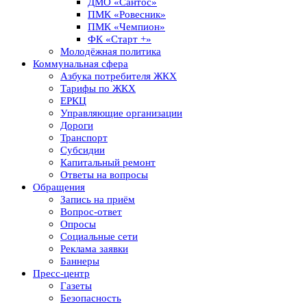
ДМО «Сантос»
ПМК «Ровесник»
ПМК «Чемпион»
ФК «Старт +»
Молодёжная политика
Коммунальная сфера
Азбука потребителя ЖКХ
Тарифы по ЖКХ
ЕРКЦ
Управляющие организации
Дороги
Транспорт
Субсидии
Капитальный ремонт
Ответы на вопросы
Обращения
Запись на приём
Вопрос-ответ
Опросы
Социальные сети
Реклама заявки
Баннеры
Пресс-центр
Газеты
Безопасность