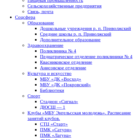
Пищевая промышленность
Сельскохозяйственные предприятия
Связь, почта
Соцсфера
Образование
Дошкольные учреждения р. п. Приволжский
Средние школы р. п. Приволжский
Дополнительное образование
Здравоохранение
Поликлиника № 4
Педиатрическое отделение поликлиники № 4
Квасниковское отделение
Анисовское отделение
Культура и искусство
МБУ «ДК «Восход»
МБУ «ДК «Покровский»
Библиотеки
Спорт
Стадион «Сигнал»
ДЮСШ — 1
Клубы «МБУ Энгельсская молодежь». Расписание
занятий клубов.
СТЦ «Старт»
ПМК «Сатурн»
ПМК «Лагуна»