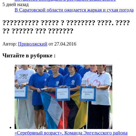
5 дней назад
В Саратовской области ожидается жаркая и сухая погода
?????????? ????? ? ???????? ????. ????
?? ?????? ??? ???????
Автор:
Приволжский
от
27.04.2016
Читайте в рубрике :
«Серебряный возраст». Команда Энгельсского района