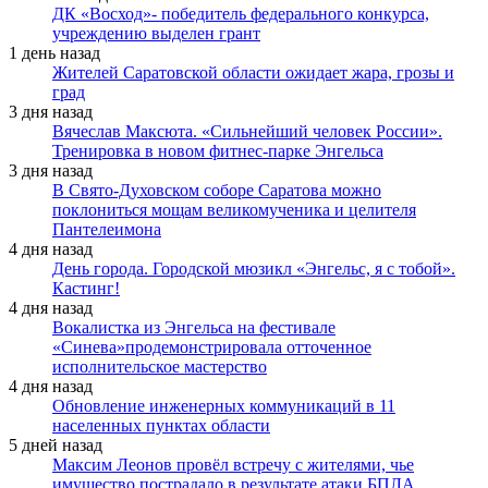
ДК «Восход»- победитель федерального конкурса,
учреждению выделен грант
1 день назад
Жителей Саратовской области ожидает жара, грозы и
град
3 дня назад
Вячеслав Максюта. «Сильнейший человек России».
Тренировка в новом фитнес-парке Энгельса
3 дня назад
В Свято-Духовском соборе Саратова можно
поклониться мощам великомученика и целителя
Пантелеимона
4 дня назад
День города. Городской мюзикл «Энгельс, я с тобой».
Кастинг!
4 дня назад
Вокалистка из Энгельса на фестивале
«Синева»продемонстрировала отточенное
исполнительское мастерство
4 дня назад
Обновление инженерных коммуникаций в 11
населенных пунктах области
5 дней назад
Максим Леонов провёл встречу с жителями, чье
имущество пострадало в результате атаки БПЛА