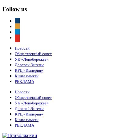
Follow us
vkontakte
odnoklassniki
telegram
youtube
Новости
Общественный совет
УК «Левобережье»
Деловой Энгельс
КРЦ «Империя»
Книга памяти
РЕКЛАМА
Новости
Общественный совет
УК «Левобережье»
Деловой Энгельс
КРЦ «Империя»
Книга памяти
РЕКЛАМА