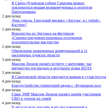
В Свято-Духовском соборе Саратова можно
поклониться мощам великомученика и целителя
Пантелеимона
2 дня назад
День города. Городской мюзикл «Энгельс, я с тобой».
Кастинг!
2 дня назад
Вокалистка из Энгельса на фестивале
«Синева»продемонстрировала отточенное
исполнительское мастерство
2 дня назад
Обновление инженерных коммуникаций в 11
населенных пунктах области
3 дня назад
Максим Леонов провёл встречу с жителями, чье
имущество пострадало в результате атаки БПЛА
3 дня назад
В Саратовской области ожидается жаркая и сухая погода
4 дня назад
Благоустройство территорий рядом с «Бульваром роз»
4 дня назад
Глава ЭМР Максим Леонов провёл приём участников
СВО и членов их семей
4 дня назад
В августе всех россиян ждет ряд изменений в