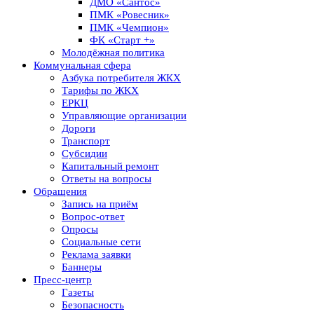
ДМО «Сантос»
ПМК «Ровесник»
ПМК «Чемпион»
ФК «Старт +»
Молодёжная политика
Коммунальная сфера
Азбука потребителя ЖКХ
Тарифы по ЖКХ
ЕРКЦ
Управляющие организации
Дороги
Транспорт
Субсидии
Капитальный ремонт
Ответы на вопросы
Обращения
Запись на приём
Вопрос-ответ
Опросы
Социальные сети
Реклама заявки
Баннеры
Пресс-центр
Газеты
Безопасность