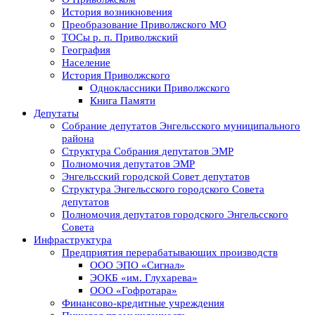
История возникновения
Преобразование Приволжского МО
ТОСы р. п. Приволжский
География
Население
История Приволжского
Одноклассники Приволжского
Книга Памяти
Депутаты
Собрание депутатов Энгельсского муниципального
района
Структура Собрания депутатов ЭМР
Полномочия депутатов ЭМР
Энгельсский городской Совет депутатов
Структура Энгельсского городского Совета
депутатов
Полномочия депутатов городского Энгельсского
Совета
Инфраструктура
Предприятия перерабатывающих производств
ООО ЭПО «Сигнал»
ЭОКБ «им. Глухарева»
ООО «Гофротара»
Финансово-кредитные учреждения