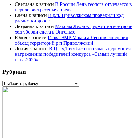
Светлана
к записи
В России День геолога отмечается в
первое воскресенье апреля
Елена
к записи
В р.п. Приволжском проверили ход
расчистки дорог
Людмила
к записи
Максим Леонов держит на контроле
ход уборки снега в Энгельсе
Юлия
к записи
Глава ЭМР Максим Леонов совершил
объезд территорий р.п.Приволжский
Лилия
к записи
В ЦТ «Дружба» состоялась церемония
награждения победителей конкурса «Самый лучший
папа-2025»
Рубрики
Рубрики