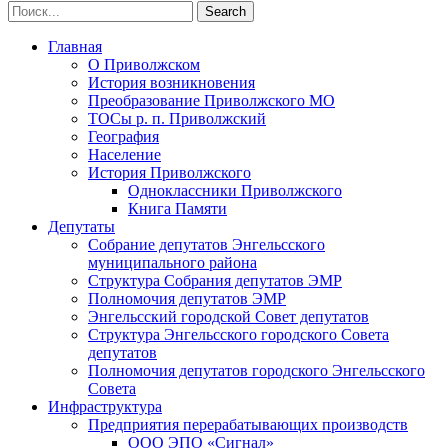
Главная
О Приволжском
История возникновения
Преобразование Приволжского МО
ТОСы р. п. Приволжский
География
Население
История Приволжского
Одноклассники Приволжского
Книга Памяти
Депутаты
Собрание депутатов Энгельсского
муниципального района
Структура Собрания депутатов ЭМР
Полномочия депутатов ЭМР
Энгельсский городской Совет депутатов
Структура Энгельсского городского Совета
депутатов
Полномочия депутатов городского Энгельсского
Совета
Инфраструктура
Предприятия перерабатывающих производств
ООО ЭПО «Сигнал»