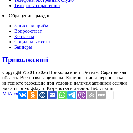
Телефоны экстренных служб
Телефоны справочной
Обращение граждан
Запись на приём
Вопрос-ответ
Контакты
Социальные сети
Баннеры
Приволжский
Copyright © 2015-2026 Приволжский г. Энгельс Саратовская
область. Все права защищены! Копирование и перепечатка в
интернете разрешена при условии наличия активной ссылки
на сайт: privolgskiy.ru Разработка и дизайн: Веб-студия
MitAlex.ru
1
Продолжая использовать этот сайт, Вы даете согласие на
использование cookies. На данном этапе Вы можете отказаться
от использования cookies и покинуть наш сайт.
Принять
Отказаться
Подробнее…