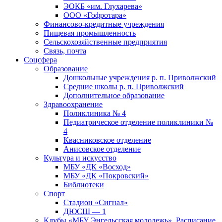
ЭОКБ «им. Глухарева»
ООО «Гофротара»
Финансово-кредитные учреждения
Пищевая промышленность
Сельскохозяйственные предприятия
Связь, почта
Соцсфера
Образование
Дошкольные учреждения р. п. Приволжский
Средние школы р. п. Приволжский
Дополнительное образование
Здравоохранение
Поликлиника № 4
Педиатрическое отделение поликлиники №
4
Квасниковское отделение
Анисовское отделение
Культура и искусство
МБУ «ДК «Восход»
МБУ «ДК «Покровский»
Библиотеки
Спорт
Стадион «Сигнал»
ДЮСШ — 1
Клубы «МБУ Энгельсская молодежь». Расписание