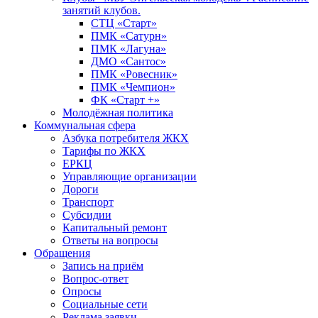
занятий клубов.
СТЦ «Старт»
ПМК «Сатурн»
ПМК «Лагуна»
ДМО «Сантос»
ПМК «Ровесник»
ПМК «Чемпион»
ФК «Старт +»
Молодёжная политика
Коммунальная сфера
Азбука потребителя ЖКХ
Тарифы по ЖКХ
ЕРКЦ
Управляющие организации
Дороги
Транспорт
Субсидии
Капитальный ремонт
Ответы на вопросы
Обращения
Запись на приём
Вопрос-ответ
Опросы
Социальные сети
Реклама заявки