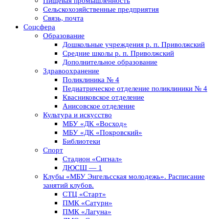
Пищевая промышленность
Сельскохозяйственные предприятия
Связь, почта
Соцсфера
Образование
Дошкольные учреждения р. п. Приволжский
Средние школы р. п. Приволжский
Дополнительное образование
Здравоохранение
Поликлиника № 4
Педиатрическое отделение поликлиники № 4
Квасниковское отделение
Анисовское отделение
Культура и искусство
МБУ «ДК «Восход»
МБУ «ДК «Покровский»
Библиотеки
Спорт
Стадион «Сигнал»
ДЮСШ — 1
Клубы «МБУ Энгельсская молодежь». Расписание
занятий клубов.
СТЦ «Старт»
ПМК «Сатурн»
ПМК «Лагуна»